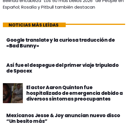
Belinda encabeza “Los 50 más bellos 2026” de People en
Español; Rosalía y Pitbull también destacan
NOTICIAS MÁS LEÍDAS
Google translate y la curiosa traducción de
«Bad Bunny»
Así fue el despegue del primer viaje tripulado
de Spacex
El actor Aaron Quinton fue
hospitalizado de emergencia debido a
diversos síntomas preocupantes
Mexicanos Jesse & Joy anuncian nuevo disco
“Un besito más”