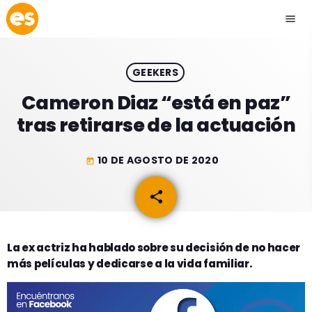
menu
close
GEEKERS
play_arrow
EMISIÓN LA PAZ
Cameron Diaz “está en paz”
tras retirarse de la actuación
play_arrow
EMISIÓN COCHABAMBA
10 DE AGOSTO DE 2020
today
share
email
ESLATINO NEWS
keyboard_arrow_down
ESLATINO NEWS
LOS + TOP
La ex actriz ha hablado sobre su decisión de no hacer
más películas y dedicarse a la vida familiar.
ACTUALIDAD
PROGRAMACIÓN
ESPECTÁCULOS
INICIO