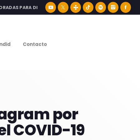
AS PARA DISFRUTAR LA MEJOR MÚSICA LATINA Y CONTENI
e
ndid
Contacto
tagram por
el COVID-19