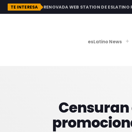
DESCUBRE LA RENOVADA WEB STATION DE ESLATINO RAD
TE INTERESA
esLatino News
play_
play_
V
P
Censuran 
promociona