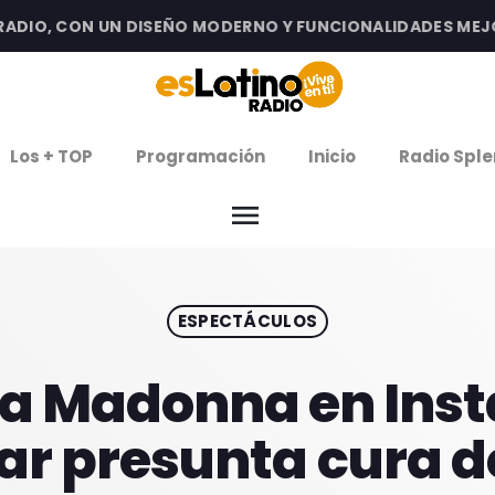
IO, CON UN DISEÑO MODERNO Y FUNCIONALIDADES MEJORAD
clos
Los + TOP
Programación
Inicio
Radio Sple
arrow
EMISIÓN LA PAZ
menu
arrow
EMISIÓN COCHABAMBA
ESPECTÁCULOS
IERNES DE ESTRENOS
ROGRAMACIÓN
a Madonna en Ins
r presunta cura d