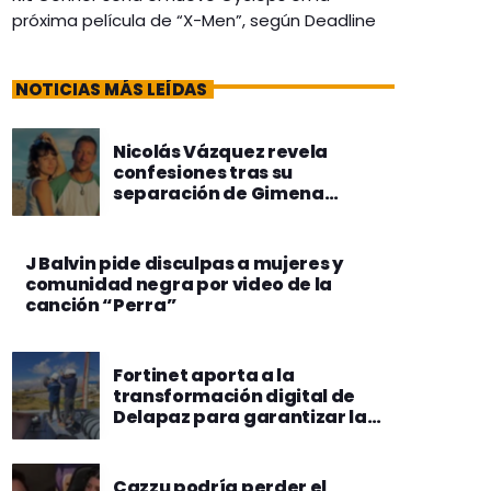
próxima película de “X-Men”, según Deadline
NOTICIAS MÁS LEÍDAS
Nicolás Vázquez revela
confesiones tras su
separación de Gimena
Accardi
J Balvin pide disculpas a mujeres y
comunidad negra por video de la
canción “Perra”
Fortinet aporta a la
transformación digital de
Delapaz para garantizar la
seguridad en la provisión de
energía eléctrica
Cazzu podría perder el