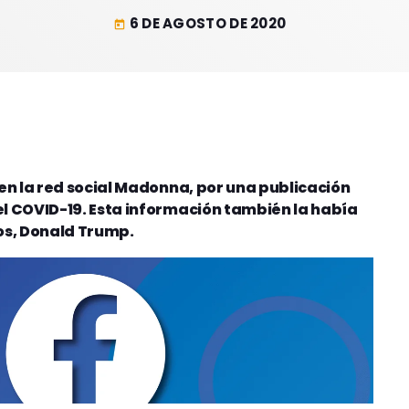
6 DE AGOSTO DE 2020
today
en la red social Madonna, por una publicación
l COVID-19. Esta información también la había
os, Donald Trump.