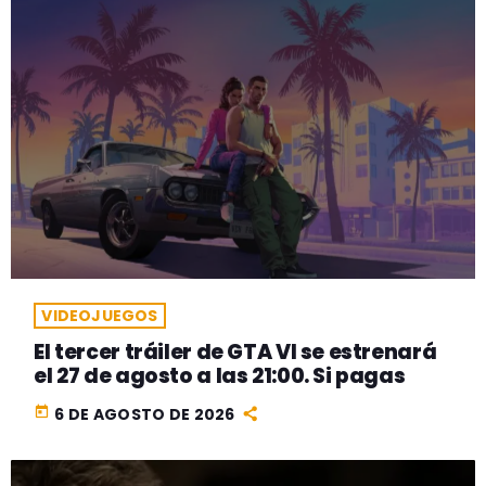
VIDEOJUEGOS
El tercer tráiler de GTA VI se estrenará
el 27 de agosto a las 21:00. Si pagas
today
6 DE AGOSTO DE 2026