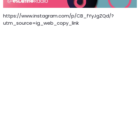
https://www.instagram.com/p/CB_fYyJgZQd/?
utm_source=ig_web_copy_link