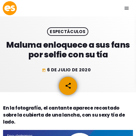
menu
close
ESPECTÁCULOS
play_arrow
EMISIÓN LA PAZ
Maluma enloquece a sus fans
por selfie con su tía
play_arrow
EMISIÓN COCHABAMBA
6 DE JULIO DE 2020
today
share
email
ESLATINO NEWS
keyboard_arrow_down
ESLATINO NEWS
LOS + TOP
En la fotografía, el cantante aparece recostado
sobre la cubierta de una lancha, con su sexy tía de
ACTUALIDAD
PROGRAMACIÓN
lado.
ESPECTÁCULOS
INICIO