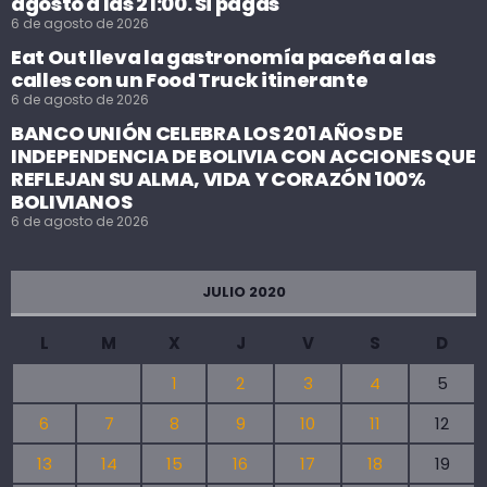
agosto a las 21:00. Si pagas
6 de agosto de 2026
Eat Out lleva la gastronomía paceña a las
calles con un Food Truck itinerante
6 de agosto de 2026
BANCO UNIÓN CELEBRA LOS 201 AÑOS DE
INDEPENDENCIA DE BOLIVIA CON ACCIONES QUE
REFLEJAN SU ALMA, VIDA Y CORAZÓN 100%
BOLIVIANOS
6 de agosto de 2026
JULIO 2020
L
M
X
J
V
S
D
1
2
3
4
5
6
7
8
9
10
11
12
13
14
15
16
17
18
19