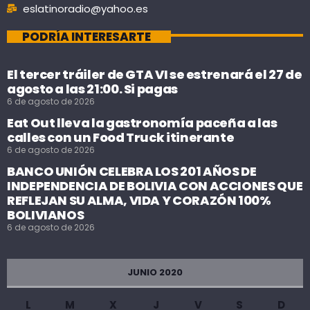
eslatinoradio@yahoo.es
PODRÍA INTERESARTE
El tercer tráiler de GTA VI se estrenará el 27 de
agosto a las 21:00. Si pagas
6 de agosto de 2026
Eat Out lleva la gastronomía paceña a las
calles con un Food Truck itinerante
6 de agosto de 2026
BANCO UNIÓN CELEBRA LOS 201 AÑOS DE
INDEPENDENCIA DE BOLIVIA CON ACCIONES QUE
REFLEJAN SU ALMA, VIDA Y CORAZÓN 100%
BOLIVIANOS
6 de agosto de 2026
JUNIO 2020
L
M
X
J
V
S
D