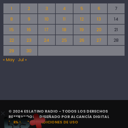
1
2
3
4
5
6
7
8
9
10
11
12
13
14
15
16
17
18
19
20
21
22
23
24
25
26
27
28
29
30
« May
Jul »
© 2024 ESLATINO RADIO - TODOS LOS DERECHOS
RESERVADOS. | DISEÑADO POR
ALCANCÍA DIGITAL
TÉRMINOS Y CONDICIONES DE USO