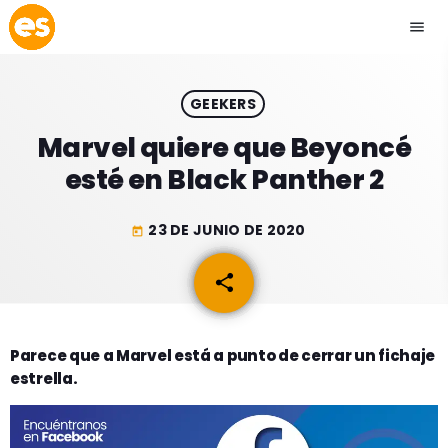
menu
close
GEEKERS
play_arrow
EMISIÓN LA PAZ
Marvel quiere que Beyoncé
esté en Black Panther 2
play_arrow
EMISIÓN COCHABAMBA
23 DE JUNIO DE 2020
today
share
email
ESLATINO NEWS
keyboard_arrow_down
ESLATINO NEWS
LOS + TOP
Parece que a Marvel está a punto de cerrar un fichaje
estrella.
ACTUALIDAD
PROGRAMACIÓN
ESPECTÁCULOS
INICIO