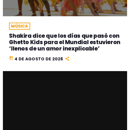
MÚSICA
Shakira dice que los días que pasó con
Ghetto Kids para el Mundial estuvieron
‘llenos de un amor inexplicable’
today
4 DE AGOSTO DE 2026