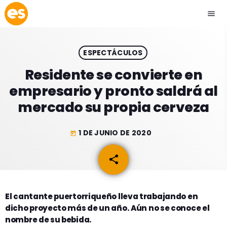
menu
close
ESPECTÁCULOS
play_arrow
EMISIÓN LA PAZ
Residente se convierte en
empresario y pronto saldrá al
play_arrow
EMISIÓN COCHABAMBA
mercado su propia cerveza
1 DE JUNIO DE 2020
today
ESLATINO NEWS
keyboard_arrow_down
share
email
ESLATINO NEWS
LOS + TOP
ACTUALIDAD
El cantante puertorriqueño lleva trabajando en
PROGRAMACIÓN
dicho proyecto más de un año. Aún no se conoce el
ESPECTÁCULOS
nombre de su bebida.
INICIO