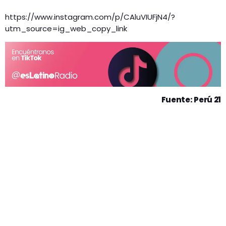
https://www.instagram.com/p/CAluVIUFjN4/?
utm_source=ig_web_copy_link
Fuente: Perú 21