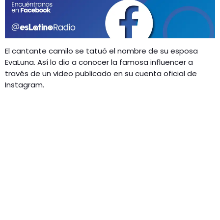
GEEKERS
MÚSICA
RADIO SPLENDID
ENTRETENIMIENTO
CONTACTO
El cantante camilo
se tatuó el nombre de su esposa
EvaLuna. Así lo dio a conocer la famosa influencer a
través de un video publicado en su cuenta oficial de
Instagram.