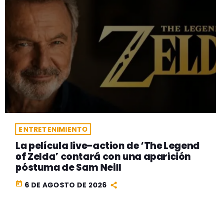
ENTRETENIMIENTO
La película live-action de ‘The Legend
of Zelda’ contará con una aparición
póstuma de Sam Neill
today
6 DE AGOSTO DE 2026