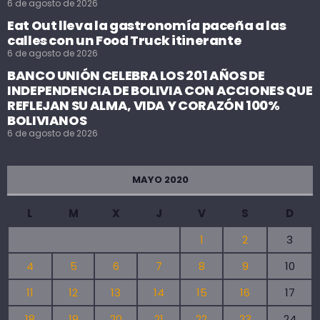
6 de agosto de 2026
Eat Out lleva la gastronomía paceña a las
calles con un Food Truck itinerante
6 de agosto de 2026
BANCO UNIÓN CELEBRA LOS 201 AÑOS DE
INDEPENDENCIA DE BOLIVIA CON ACCIONES QUE
REFLEJAN SU ALMA, VIDA Y CORAZÓN 100%
BOLIVIANOS
6 de agosto de 2026
MAYO 2020
L
M
X
J
V
S
D
1
2
3
4
5
6
7
8
9
10
11
12
13
14
15
16
17
18
19
20
21
22
23
24