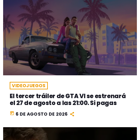
VIDEOJUEGOS
El tercer tráiler de GTA VI se estrenará
el 27 de agosto a las 21:00. Si pagas
today
6 DE AGOSTO DE 2026