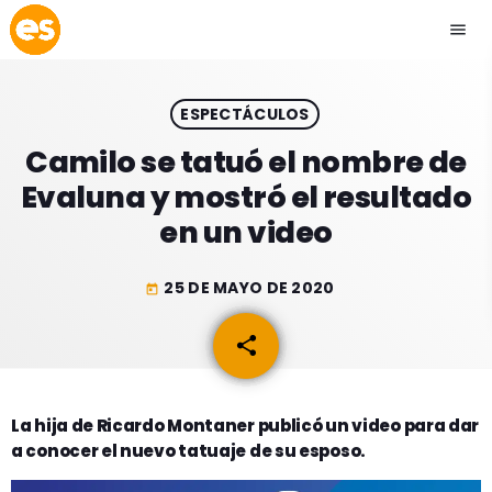
menu
close
ESPECTÁCULOS
play_arrow
EMISIÓN LA PAZ
Camilo se tatuó el nombre de
Evaluna y mostró el resultado
play_arrow
EMISIÓN COCHABAMBA
en un video
25 DE MAYO DE 2020
today
ESLATINO NEWS
keyboard_arrow_down
share
email
ESLATINO NEWS
LOS + TOP
ACTUALIDAD
La hija de Ricardo Montaner publicó un video para dar
PROGRAMACIÓN
a conocer el nuevo tatuaje de su esposo.
ESPECTÁCULOS
INICIO