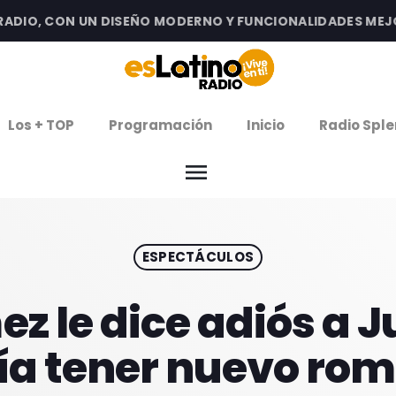
IO, CON UN DISEÑO MODERNO Y FUNCIONALIDADES MEJORAD
clos
Los + TOP
Programación
Inicio
Radio Sple
arrow
EMISIÓN LA PAZ
menu
arrow
EMISIÓN COCHABAMBA
ESPECTÁCULOS
IERNES DE ESTRENOS
ROGRAMACIÓN
 le dice adiós a J
ía tener nuevo ro