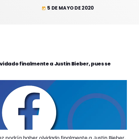
5 DE MAYO DE 2020
today
idado finalmente a Justin Bieber, pues se
z podría haber olvidado finalmente a Justin Bieber,