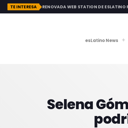
DESCUBRE LA RENOVADA WEB STATION DE ESLATINO RAD
TE INTERESA
esLatino News
play_
play_
V
P
Selena Gómez
podr