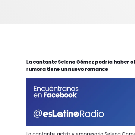
La cantante Selena Gómez podría haber olv
rumora tiene un nuevo romance
La cantante, actriz y empresaria Selena Gome