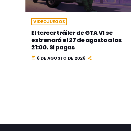
VIDEOJUEGOS
El tercer tráiler de GTA VI se
estrenará el 27 de agosto a las
21:00. Si pagas
6 DE AGOSTO DE 2026
today