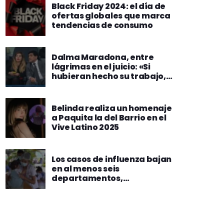
Black Friday 2024: el día de
ofertas globales que marca
tendencias de consumo
Dalma Maradona, entre
lágrimas en el juicio: «Si
hubieran hecho su trabajo,
mi papá estaría vivo»
Belinda realiza un homenaje
a Paquita la del Barrio en el
Vive Latino 2025
Los casos de influenza bajan
en al menos seis
departamentos,
especialmente en Santa
Cruz