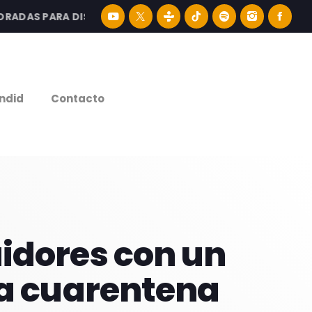
AS PARA DISFRUTAR LA MEJOR MÚSICA LATINA Y CONTENID
e
ndid
Contacto
idores con un
na cuarentena