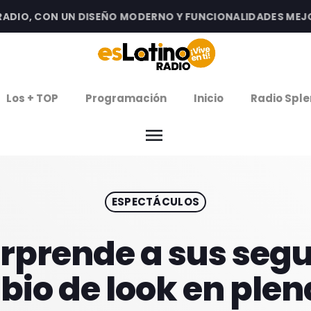
IO, CON UN DISEÑO MODERNO Y FUNCIONALIDADES MEJORAD
clos
Los + TOP
Programación
Inicio
Radio Sple
arrow
EMISIÓN LA PAZ
menu
arrow
EMISIÓN COCHABAMBA
ESPECTÁCULOS
IERNES DE ESTRENOS
ROGRAMACIÓN
rprende a sus segu
io de look en ple