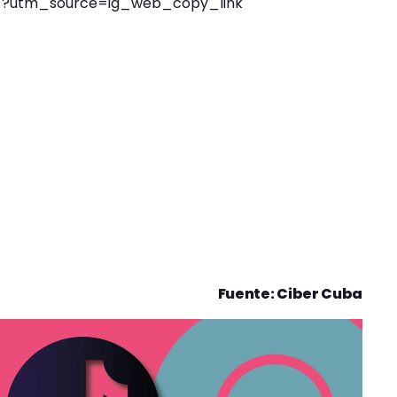
u/?utm_source=ig_web_copy_link
Fuente: Ciber Cuba