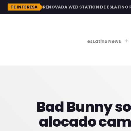
DESCUBRE LA RENOVADA WEB STATION DE ESLATINO RAD
TE INTERESA
esLatino News
play_
play_
V
P
Bad Bunny so
alocado camb