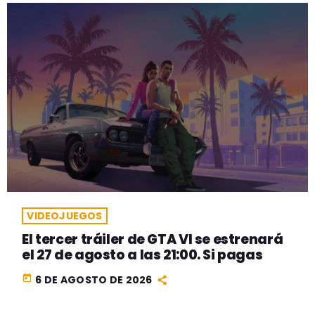
VIDEOJUEGOS
El tercer tráiler de GTA VI se estrenará
el 27 de agosto a las 21:00. Si pagas
today
6 DE AGOSTO DE 2026