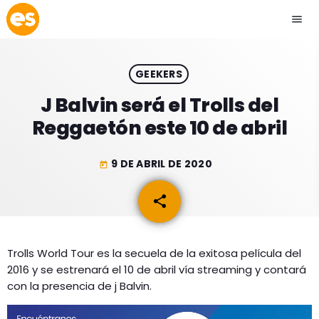
menu
close
GEEKERS
play_arrow
EMISIÓN LA PAZ
J Balvin será el Trolls del
Reggaetón este 10 de abril
play_arrow
EMISIÓN COCHABAMBA
9 DE ABRIL DE 2020
today
share
email
ESLATINO NEWS
keyboard_arrow_down
ESLATINO NEWS
LOS + TOP
Trolls World Tour es la secuela de la exitosa película del
2016 y se estrenará el 10 de abril vía streaming y contará
ACTUALIDAD
PROGRAMACIÓN
con la presencia de j Balvin.
ESPECTÁCULOS
INICIO