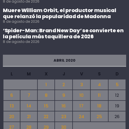
8 de agosto de 2026
Muere William Orbit, el productor musical
que relanzó la popularidad de Madonna
8 de agosto de 2026
‘Spider-Man: Brand New Day’ se convierte en
la película más taquillera de 2026
8 de agosto de 2026
ABRIL 2020
L
M
X
J
V
S
D
1
2
3
4
5
6
7
8
9
10
11
12
13
14
15
16
17
18
19
20
21
22
23
24
25
26
27
28
29
30