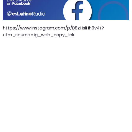
GEEKERS
MÚSICA
RADIO SPLENDID
ENTRETENIMIENTO
https://www.instagram.com/p/B8zHsiHh9v4/?
CONTACTO
utm_source=ig_web_copy_link