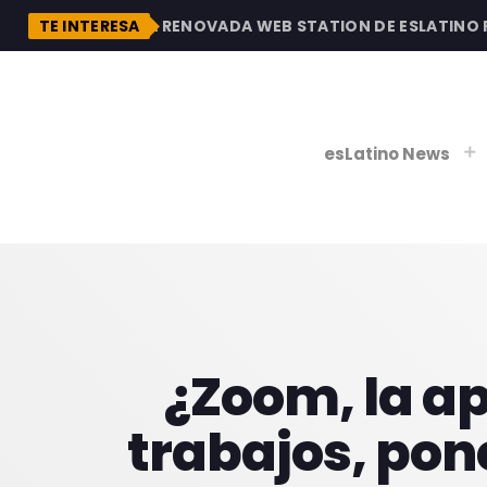
DESCUBRE LA RENOVADA WEB STATION DE ESLATINO RAD
TE INTERESA
esLatino News
play_
play_
V
P
¿Zoom, la ap
trabajos, pon