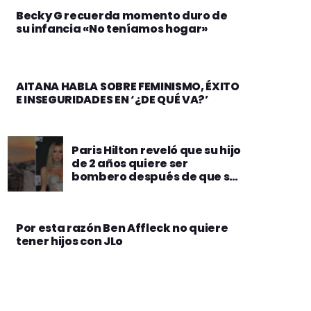
Becky G recuerda momento duro de
su infancia «No teníamos hogar»
AITANA HABLA SOBRE FEMINISMO, ÉXITO
E INSEGURIDADES EN ‘¿DE QUÉ VA?’
Paris Hilton reveló que su hijo
de 2 años quiere ser
bombero después de que su
casa se incendiara
Por esta razón Ben Affleck no quiere
tener hijos con JLo