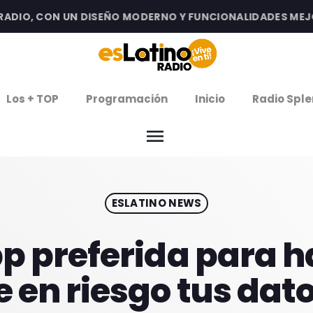
IO, CON UN DISEÑO MODERNO Y FUNCIONALIDADES MEJORA
clos
Los + TOP
Programación
Inicio
Radio Sple
arrow
EMISIÓN LA PAZ
menu
arrow
EMISIÓN COCHABAMBA
ESLATINO NEWS
IERNES DE ESTRENOS
ROGRAMACIÓN
p preferida para h
e en riesgo tus dat