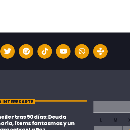
A INTERESARTE
iler tras 90 días: Deuda
L
M
naria, ítems fantasmas y un
ara salvar La Paz