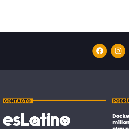
CONTACTO
PODRÍ
Dockwe
millo
plan p