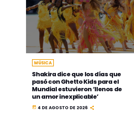
MÚSICA
Shakira dice que los días que
pasó con Ghetto Kids para el
Mundial estuvieron ‘llenos de
un amor inexplicable’
4 DE AGOSTO DE 2026
today