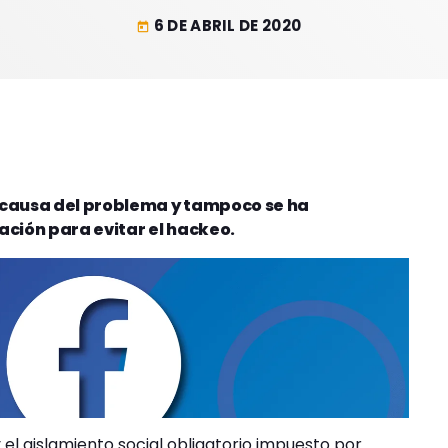
6 DE ABRIL DE 2020
today
 causa del problema y tampoco se ha
ación para evitar el hackeo.
el aislamiento social obligatorio impuesto por