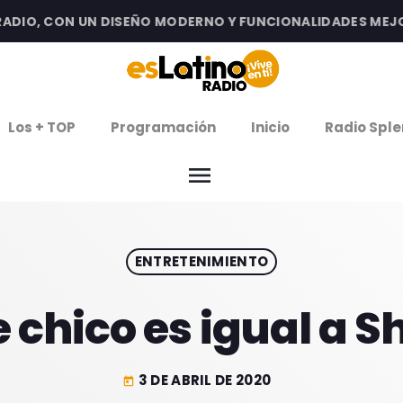
IO, CON UN DISEÑO MODERNO Y FUNCIONALIDADES MEJORAD
clos
Los + TOP
Programación
Inicio
Radio Sple
arrow
EMISIÓN LA PAZ
menu
arrow
EMISIÓN COCHABAMBA
ENTRETENIMIENTO
IERNES DE ESTRENOS
ROGRAMACIÓN
e chico es igual a S
3 DE ABRIL DE 2020
today