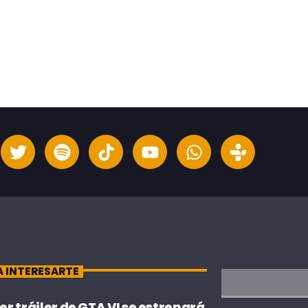
A INTERESARTE
cer tráiler de GTA VI se estrenará