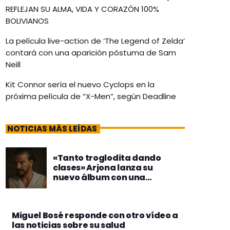
REFLEJAN SU ALMA, VIDA Y CORAZÓN 100%
BOLIVIANOS
La película live-action de ‘The Legend of Zelda’
contará con una aparición póstuma de Sam
Neill
Kit Connor sería el nuevo Cyclops en la
próxima película de “X-Men”, según Deadline
NOTICIAS MÁS LEÍDAS
«Tanto troglodita dando
clases» Arjona lanza su
nuevo álbum con una
canción dedicada a los
influencers
Miguel Bosé responde con otro vídeo a
las noticias sobre su salud