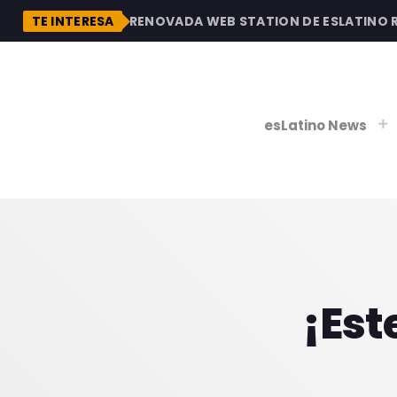
DESCUBRE LA RENOVADA WEB STATION DE ESLATINO RAD
TE INTERESA
esLatino News
play_
play_
V
P
¡Est