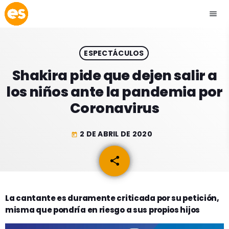
menu
close
ESPECTÁCULOS
play_arrow
EMISIÓN LA PAZ
Shakira pide que dejen salir a
los niños ante la pandemia por
play_arrow
EMISIÓN COCHABAMBA
Coronavirus
2 DE ABRIL DE 2020
today
ESLATINO NEWS
keyboard_arrow_down
share
email
ESLATINO NEWS
LOS + TOP
ACTUALIDAD
La cantante es duramente criticada por su petición,
PROGRAMACIÓN
misma que pondría en riesgo a sus propios hijos
ESPECTÁCULOS
INICIO