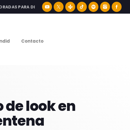
AS PARA DISFRUTAR LA MEJOR MÚSICA LATINA Y CONTENI
e
ndid
Contacto
 de look en
entena