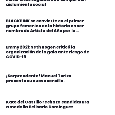
aislamiento social
BLACKPINK se convierte en el primer
grupo femenino en la historia en ser
nombrado Artista del Año por la
revista TIME
Emmy 2021: Seth Rogen criticó la
organización de la gala ante riesgo de
COVID-19
¡Sorprendente! Manuel Turizo
presenta su nuevo sencillo.
Kate del Castillo rechaza candidatura
a medalla Belisario Domínguez