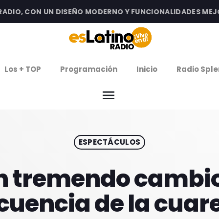
IO, CON UN DISEÑO MODERNO Y FUNCIONALIDADES MEJORAD
clos
Los + TOP
Programación
Inicio
Radio Sple
arrow
EMISIÓN LA PAZ
menu
arrow
EMISIÓN COCHABAMBA
ESPECTÁCULOS
IERNES DE ESTRENOS
ROGRAMACIÓN
n tremendo cambio
cuencia de la cuar