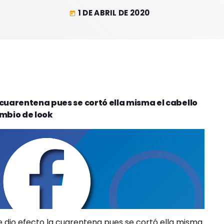
1 DE ABRIL DE 2020
today
a cuarentena pues se cortó ella misma el cabello
mbio de look
e dio efecto la cuarentena pues se cortó ella misma