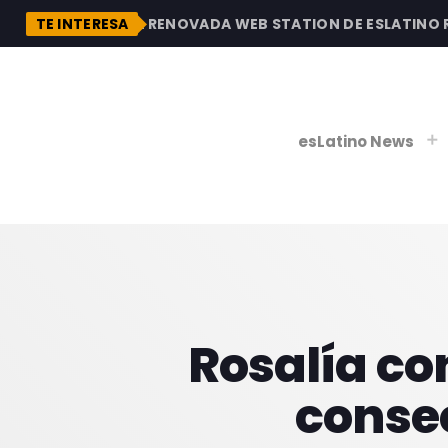
DESCUBRE LA RENOVADA WEB STATION DE ESLATINO RAD
TE INTERESA
esLatino News
play_
play_
V
P
Rosalía co
conse