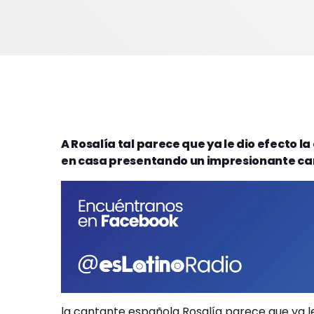
A Rosalía tal parece que ya le dio efecto l
en casa presentando un impresionante ca
la cantante española Rosalía parece que ya l