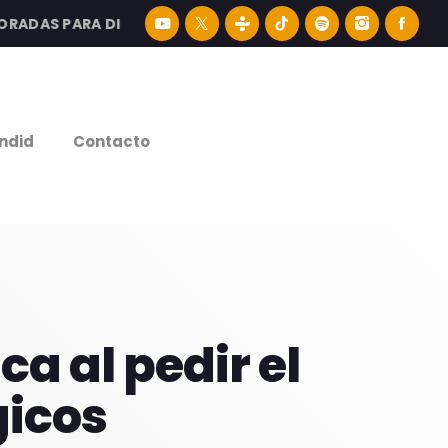
DAS PARA DISFRUTAR LA MEJOR MÚSICA LATINA Y CONTENI
e
ndid
Contacto
a al pedir el
gicos