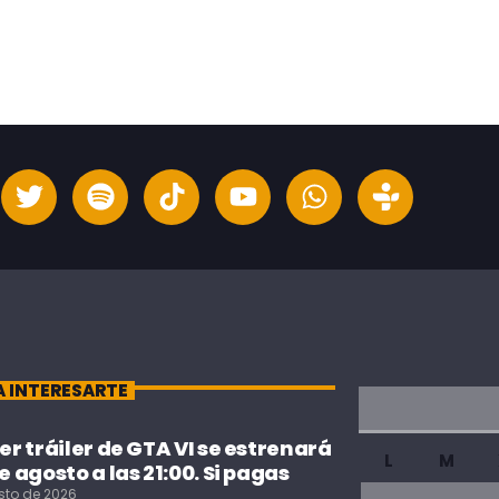
A INTERESARTE
cer tráiler de GTA VI se estrenará
L
M
de agosto a las 21:00. Si pagas
sto de 2026