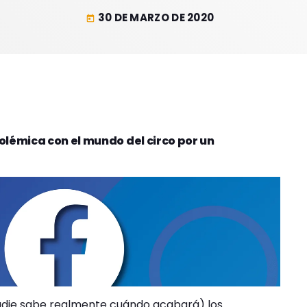
30 DE MARZO DE 2020
today
olémica con el mundo del circo por un
adie sabe realmente cuándo acabará) los