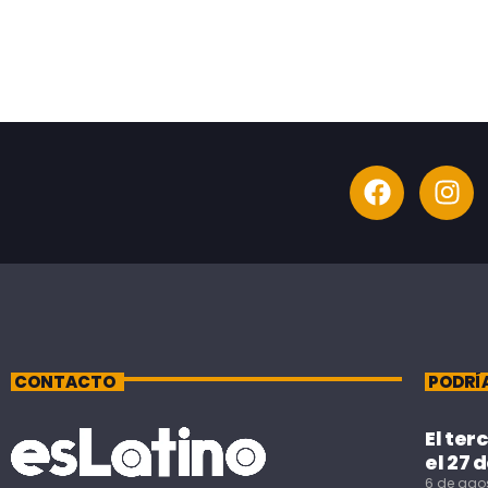
CONTACTO
PODRÍ
El ter
el 27 
6 de ago