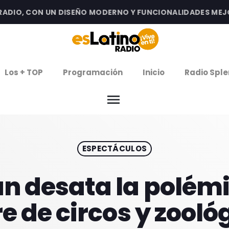
IO, CON UN DISEÑO MODERNO Y FUNCIONALIDADES MEJORA
clos
Los + TOP
Programación
Inicio
Radio Sple
arrow
EMISIÓN LA PAZ
menu
arrow
EMISIÓN COCHABAMBA
ESPECTÁCULOS
IERNES DE ESTRENOS
ROGRAMACIÓN
n desata la polémic
re de circos y zooló