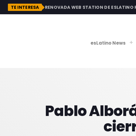
DESCUBRE LA RENOVADA WEB STATION DE ESLATINO RAD
TE INTERESA
esLatino News
play_
play_
V
P
Pablo Alborá
cier