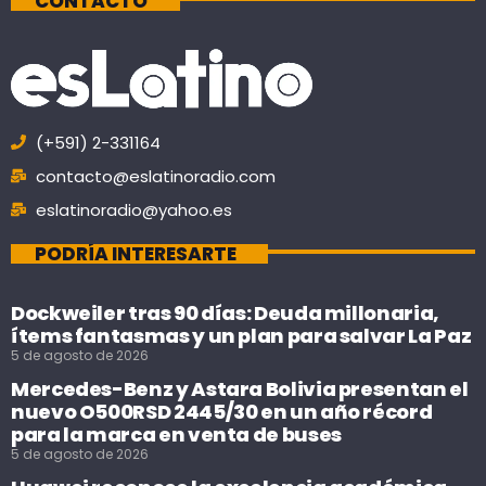
CONTACTO
(+591) 2-331164
contacto@eslatinoradio.com
eslatinoradio@yahoo.es
PODRÍA INTERESARTE
Dockweiler tras 90 días: Deuda millonaria,
ítems fantasmas y un plan para salvar La Paz
5 de agosto de 2026
Mercedes-Benz y Astara Bolivia presentan el
nuevo O500RSD 2445/30 en un año récord
para la marca en venta de buses
5 de agosto de 2026