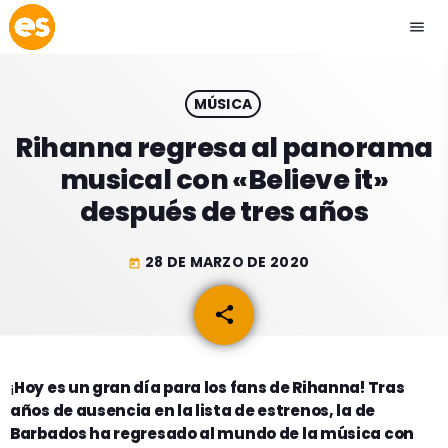
menu
close
MÚSICA
play_arrow
EMISIÓN LA PAZ
Rihanna regresa al panorama
musical con «Believe it»
play_arrow
EMISIÓN COCHABAMBA
después de tres años
28 DE MARZO DE 2020
today
ESLATINO NEWS
keyboard_arrow_down
share
email
ESLATINO NEWS
LOS + TOP
ACTUALIDAD
¡
Hoy es un gran día para los fans de Rihanna! Tras
PROGRAMACIÓN
años de ausencia en la lista de estrenos, la de
ESPECTÁCULOS
Barbados ha regresado al mundo de la música con
INICIO