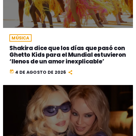
MÚSICA
Shakira dice que los días que pasó con
Ghetto Kids para el Mundial estuvieron
‘llenos de un amor inexplicable’
today
4 DE AGOSTO DE 2026