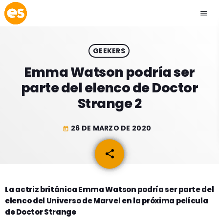
menu
close
GEEKERS
play_arrow
EMISIÓN LA PAZ
Emma Watson podría ser
parte del elenco de Doctor
play_arrow
EMISIÓN COCHABAMBA
Strange 2
26 DE MARZO DE 2020
today
ESLATINO NEWS
keyboard_arrow_down
share
email
ESLATINO NEWS
LOS + TOP
ACTUALIDAD
La actriz británica Emma Watson podría ser parte del
PROGRAMACIÓN
elenco del Universo de Marvel en la próxima película
ESPECTÁCULOS
de Doctor Strange
INICIO