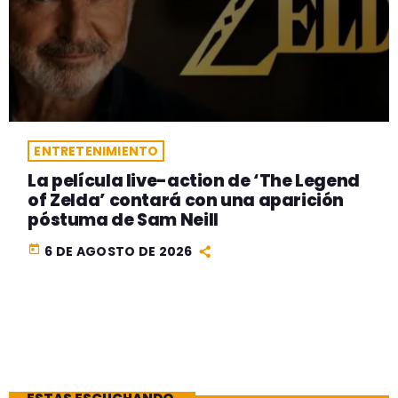
ENTRETENIMIENTO
La película live-action de ‘The Legend
of Zelda’ contará con una aparición
póstuma de Sam Neill
today
6 DE AGOSTO DE 2026