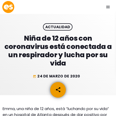
menu
close
ACTUALIDAD
play_arrow
EMISIÓN LA PAZ
Niña de 12 años con
coronavirus está conectada a
play_arrow
EMISIÓN COCHABAMBA
un respirador y lucha por su
vida
24 DE MARZO DE 2020
today
ESLATINO NEWS
keyboard_arrow_down
share
email
ESLATINO NEWS
LOS + TOP
ACTUALIDAD
PROGRAMACIÓN
ESPECTÁCULOS
Emma, una niña de 12 años, está “luchando por su vida”
en un hospital de Atlanta después de dar positivo por
INICIO