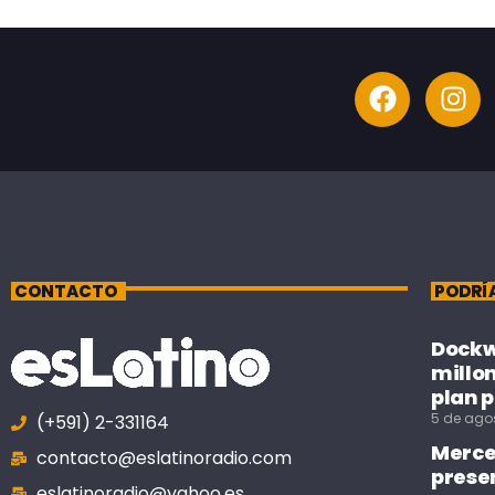
CONTACTO
PODRÍ
Dockwe
millo
plan p
5 de ago
(+591) 2-331164
Merce
contacto@eslatinoradio.com
prese
eslatinoradio@yahoo.es