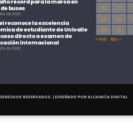
 año récord para la marca en
 de buses
16
17
sto de 2026
23
24
i reconoce la excelencia
mica de estudiante de Univalle
30
31
cceso directo a examen de
« Feb
Abr »
icación internacional
sto de 2026
 DERECHOS RESERVADOS. | DISEÑADO POR
ALCANCÍA DIGITAL