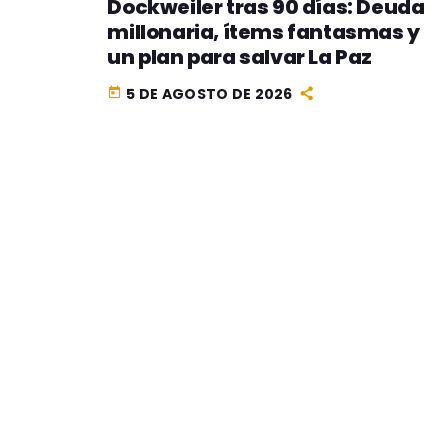
Dockweiler tras 90 días: Deuda
millonaria, ítems fantasmas y
un plan para salvar La Paz
5 DE AGOSTO DE 2026
today