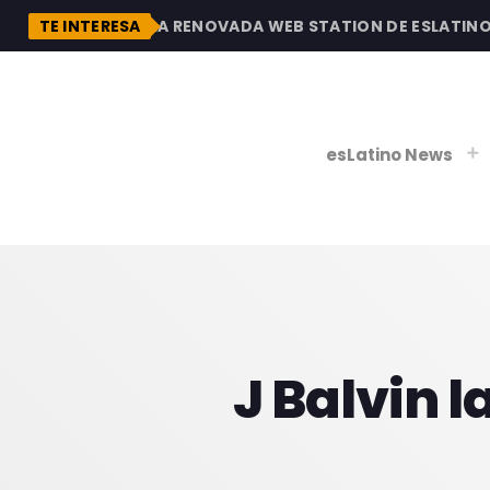
N
DESCUBRE LA RENOVADA WEB STATION DE ESLATINO RA
TE INTERESA
esLatino News
play_
play_
V
P
J Balvin 