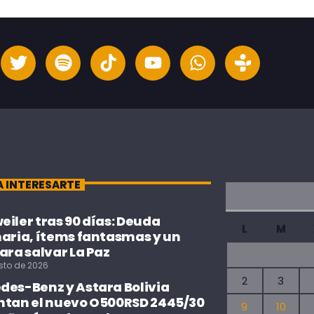
A INTERESARTE
iler tras 90 días: Deuda
L
M
naria, ítems fantasmas y un
ara salvar La Paz
sto de 2026
2
3
des-Benz y Astara Bolivia
ntan el nuevo O500RSD 2445/30
9
10