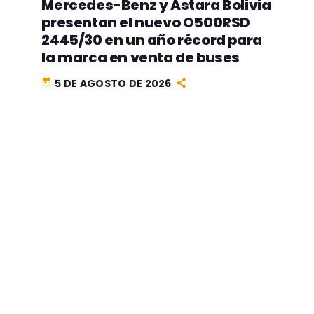
Mercedes-Benz y Astara Bolivia
presentan el nuevo O500RSD
2445/30 en un año récord para
la marca en venta de buses
5 DE AGOSTO DE 2026
today