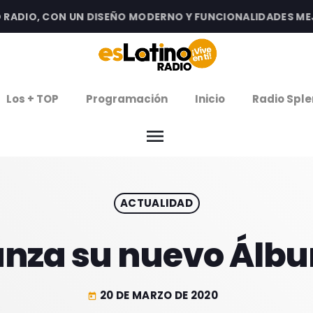
DIO, CON UN DISEÑO MODERNO Y FUNCIONALIDADES MEJOR
clos
Los + TOP
Programación
Inicio
Radio Sple
arrow
EMISIÓN LA PAZ
menu
arrow
EMISIÓN COCHABAMBA
ACTUALIDAD
IERNES DE ESTRENOS
ROGRAMACIÓN
lanza su nuevo Álb
20 DE MARZO DE 2020
today