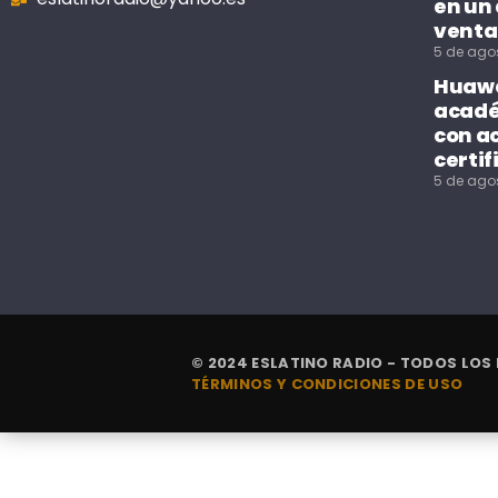
en un
venta
5 de ago
Huawe
acadé
con a
certif
5 de ago
© 2024 ESLATINO RADIO - TODOS LOS
TÉRMINOS Y CONDICIONES DE USO