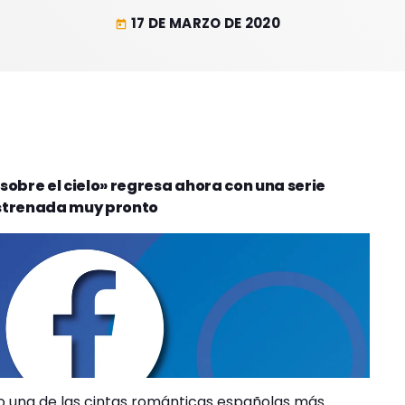
17 DE MARZO DE 2020
today
obre el cielo» regresa ahora con una serie
 estrenada muy pronto
ido una de las cintas románticas españolas más