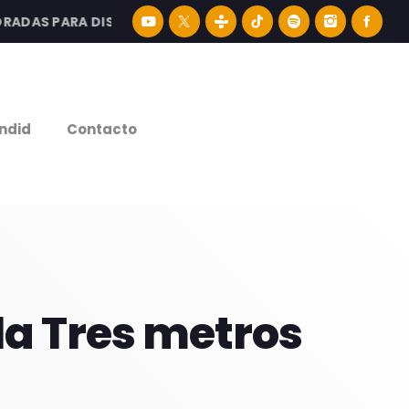
S PARA DISFRUTAR LA MEJOR MÚSICA LATINA Y CONTENID
e
ndid
Contacto
ula Tres metros