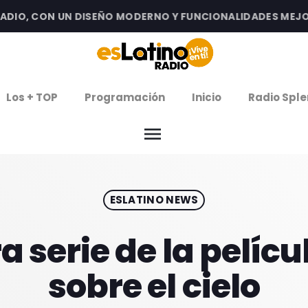
O, CON UN DISEÑO MODERNO Y FUNCIONALIDADES MEJORADA
clos
Los + TOP
Programación
Inicio
Radio Sple
arrow
EMISIÓN LA PAZ
menu
arrow
EMISIÓN COCHABAMBA
ESLATINO NEWS
IERNES DE ESTRENOS
ROGRAMACIÓN
a serie de la pelíc
sobre el cielo