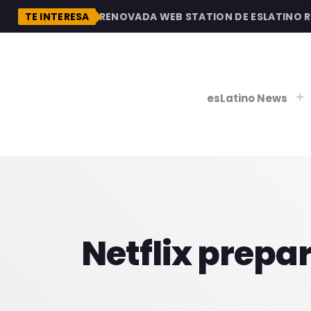
DESCUBRE LA RENOVADA WEB STATION DE ESLATINO RADI
TE INTERESA
esLatino News
play_
play_
V
P
Netflix prepar