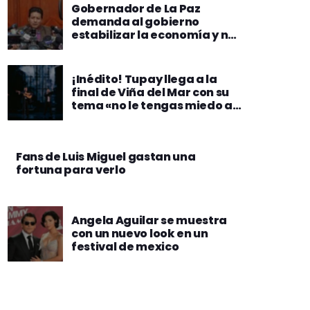
Gobernador de La Paz
demanda al gobierno
estabilizar la economía y no
soluciones de 3 meses
¡Inédito! Tupay llega a la
final de Viña del Mar con su
tema «no le tengas miedo a
la soledad»
Fans de Luis Miguel gastan una
fortuna para verlo
Angela Aguilar se muestra
con un nuevo look en un
festival de mexico