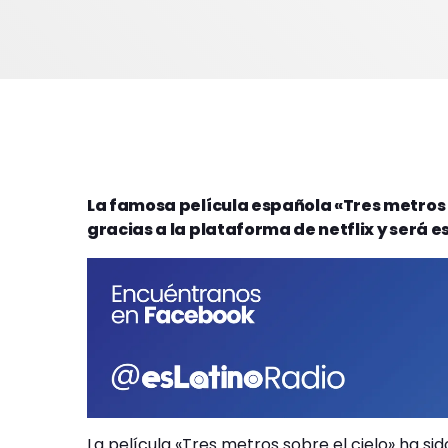
La famosa película española «Tres metros s
gracias a la plataforma de netflix y será
La película «Tres metros sobre el cielo» ha s