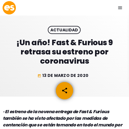
menu
close
ACTUALIDAD
play_arrow
EMISIÓN LA PAZ
¡Un año! Fast & Furious 9
retrasa su estreno por
play_arrow
EMISIÓN COCHABAMBA
coronavirus
13 DE MARZO DE 2020
today
ESLATINO NEWS
keyboard_arrow_down
share
email
ESLATINO NEWS
LOS + TOP
ACTUALIDAD
· El estreno de la novena entrega de Fast & Furious
PROGRAMACIÓN
también se ha visto afectado por las medidas de
ESPECTÁCULOS
contención que se están tomando en todo el mundo por
INICIO