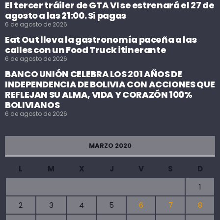
El tercer tráiler de GTA VI se estrenará el 27 de
agosto a las 21:00. Si pagas
6 de agosto de 2026
Eat Out lleva la gastronomía paceña a las
calles con un Food Truck itinerante
6 de agosto de 2026
BANCO UNIÓN CELEBRA LOS 201 AÑOS DE
INDEPENDENCIA DE BOLIVIA CON ACCIONES QUE
REFLEJAN SU ALMA, VIDA Y CORAZÓN 100%
BOLIVIANOS
6 de agosto de 2026
MARZO 2020
L
M
X
J
V
S
D
1
2
3
4
5
6
7
8