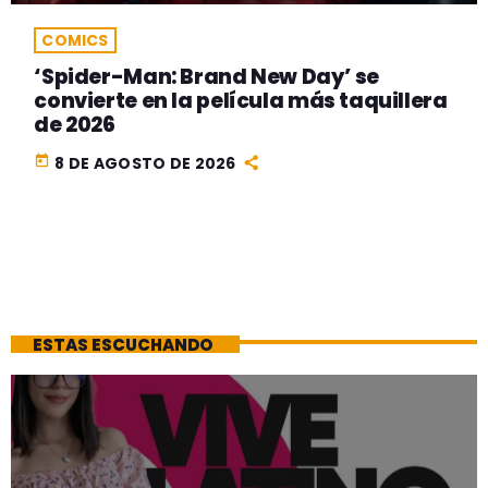
COMICS
‘Spider-Man: Brand New Day’ se
convierte en la película más taquillera
de 2026
today
8 DE AGOSTO DE 2026
ESTAS ESCUCHANDO