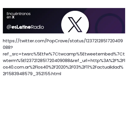
https://twitter.com/PopCrave/status/1237212851720409
088?
ref_src=twsrc%5Etfw%7Ctwcamp%5Etweetembed%7Ct
wterm%5E1237212851720409088&ref_url=http%3A%2F%2Fl
os40.com.ar%2Flos40%2F2020%2F03%2F11%2Factualidad%
2F1583948579_352155.html