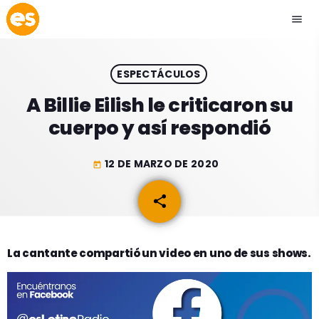
menu
close
ESPECTÁCULOS
play_arrow
EMISIÓN LA PAZ
A Billie Eilish le criticaron su
cuerpo y así respondió
play_arrow
EMISIÓN COCHABAMBA
12 DE MARZO DE 2020
today
share
email
ESLATINO NEWS
keyboard_arrow_down
ESLATINO NEWS
LOS + TOP
La cantante compartió un video en uno de sus shows.
ACTUALIDAD
PROGRAMACIÓN
ESPECTÁCULOS
INICIO