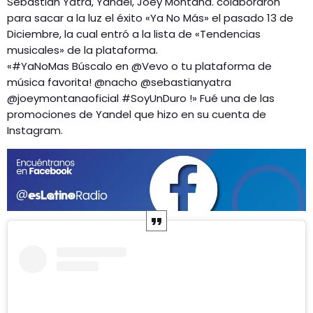
Sebastian Yatra, Yandel, Joey Montana. colaboraron
para sacar a la luz el éxito «Ya No Más» el pasado 13 de
Diciembre, la cual entró a la lista de «Tendencias
musicales» de la plataforma.
«#YaNoMas Búscalo en @Vevo o tu plataforma de
música favorita! @nacho @sebastianyatra
@joeymontanaoficial #SoyUnDuro !» Fué una de las
promociones de Yandel que hizo en su cuenta de
Instagram.