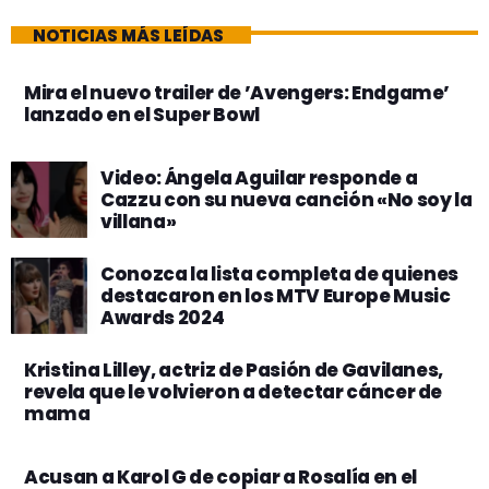
NOTICIAS MÁS LEÍDAS
Mira el nuevo trailer de ’Avengers: Endgame’
lanzado en el Super Bowl
Video: Ángela Aguilar responde a
Cazzu con su nueva canción «No soy la
villana»
Conozca la lista completa de quienes
destacaron en los MTV Europe Music
Awards 2024
Kristina Lilley, actriz de Pasión de Gavilanes,
revela que le volvieron a detectar cáncer de
mama
Acusan a Karol G de copiar a Rosalía en el