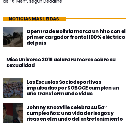
de “X-Men”, según Deadline
NOTICIAS MÁS LEÍDAS
Opentra de Bolivia marca un hito con el
primer cargador frontal 100% eléctrico
del país
Miss Universo 2016 aclara rumores sobre su
sexualidad
Las Escuelas Sociodeportivas
impulsadas por SOBOCE cumplen un
año transformando vidas
Johnny Knoxville celebra su 54º
cumpleaños: una vida de riesgos y
risas en el mundo del entretenimiento