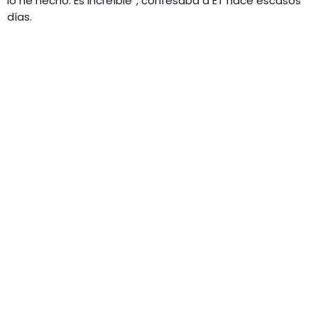
lo he hecho. Es increíble”, confesaba a ET hace escasos
días.