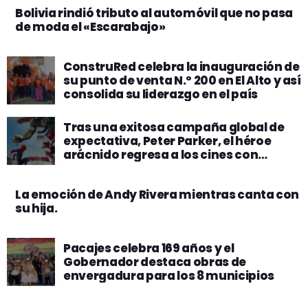
Bolivia rindió tributo al automóvil que no pasa
de moda el «Escarabajo»
ConstruRed celebra la inauguración de
su punto de venta N.º 200 en El Alto y así
consolida su liderazgo en el país
Tras una exitosa campaña global de
expectativa, Peter Parker, el héroe
arácnido regresa a los cines con
“Spider-Man: Un Nuevo Día”
La emoción de Andy Rivera mientras canta con
su hija.
Pacajes celebra 169 años y el
Gobernador destaca obras de
envergadura para los 8 municipios