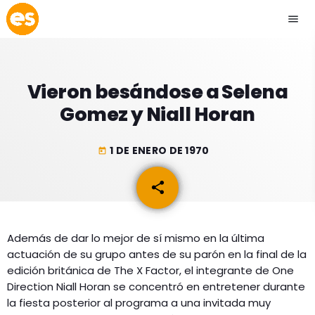
menu
close
Vieron besándose a Selena
play_arrow
EMISIÓN LA PAZ
Gomez y Niall Horan
play_arrow
EMISIÓN COCHABAMBA
1 DE ENERO DE 1970
today
share
email
ESLATINO NEWS
keyboard_arrow_down
Además de dar lo mejor de sí mismo en la última
ESLATINO NEWS
LOS + TOP
actuación de su grupo antes de su parón en la final de la
ACTUALIDAD
edición británica de The X Factor, el integrante de One
PROGRAMACIÓN
Direction Niall Horan se concentró en entretener durante
ESPECTÁCULOS
la fiesta posterior al programa a una invitada muy
INICIO