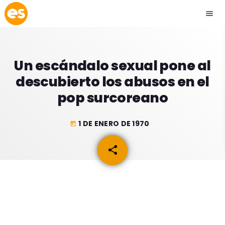
menu
close
Un escándalo sexual pone al
play_arrow
EMISIÓN LA PAZ
descubierto los abusos en el
pop surcoreano
play_arrow
EMISIÓN COCHABAMBA
1 DE ENERO DE 1970
today
share
email
ESLATINO NEWS
keyboard_arrow_down
ESLATINO NEWS
LOS + TOP
ACTUALIDAD
PROGRAMACIÓN
ESPECTÁCULOS
INICIO