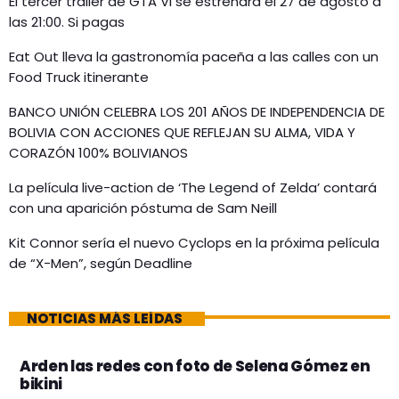
El tercer tráiler de GTA VI se estrenará el 27 de agosto a
las 21:00. Si pagas
Eat Out lleva la gastronomía paceña a las calles con un
Food Truck itinerante
BANCO UNIÓN CELEBRA LOS 201 AÑOS DE INDEPENDENCIA DE
BOLIVIA CON ACCIONES QUE REFLEJAN SU ALMA, VIDA Y
CORAZÓN 100% BOLIVIANOS
La película live-action de ‘The Legend of Zelda’ contará
con una aparición póstuma de Sam Neill
Kit Connor sería el nuevo Cyclops en la próxima película
de “X-Men”, según Deadline
NOTICIAS MÁS LEÍDAS
Arden las redes con foto de Selena Gómez en
bikini