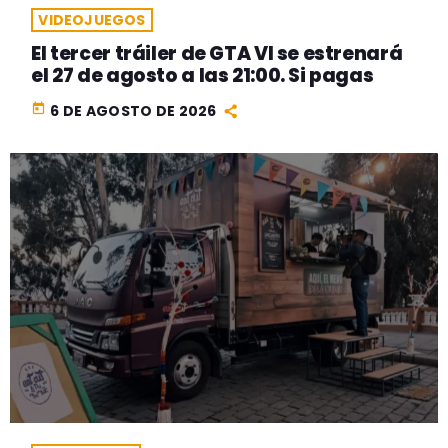
VIDEOJUEGOS
El tercer tráiler de GTA VI se estrenará
el 27 de agosto a las 21:00. Si pagas
today
6 DE AGOSTO DE 2026