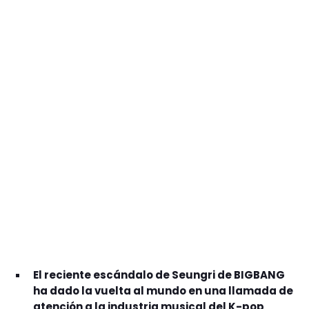
GEEKERS
MÚSICA
RADIO SPLENDID
ENTRETENIMIENTO
CONTACTO
El reciente escándalo de Seungri de BIGBANG
ha dado la vuelta al mundo en una llamada de
atención a la industria musical del K-pop