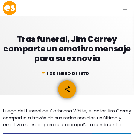
menu
close
Tras funeral, Jim Carrey
play_arrow
EMISIÓN LA PAZ
comparte un emotivo mensaje
para su exnovia
play_arrow
EMISIÓN COCHABAMBA
1 DE ENERO DE 1970
today
share
email
ESLATINO NEWS
keyboard_arrow_down
ESLATINO NEWS
LOS + TOP
Luego del funeral de Cathriona White, el actor Jim Carrey
ACTUALIDAD
compartió a través de sus redes sociales un último y
PROGRAMACIÓN
ESPECTÁCULOS
emotivo mensaje para su excompañera sentimental.
INICIO