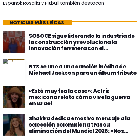
Español; Rosalía y Pitbull también destacan
NOTICIAS MÁS LEÍDAS
SOBOCE sigue liderando la industria de
la construcción y revoluciona la
innovación ferretera con el
lanzamiento de su primer ConstruRed
PRO! y alcanza los 330 puntos en todo
BTS se une a una canción inédita de
el país
Michael Jackson para un álbum tributo
«Está muy fea la cosa»: Actriz
mexicana relata cómo vive la guerra
en Israel
Shakira dedica emotivo mensaje a la
selección colombiana tras su
eliminación del Mundial 2026: «Nos
enorgullece a todos»