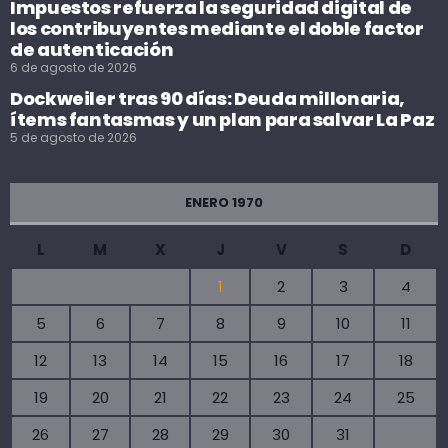
Impuestos refuerza la seguridad digital de
los contribuyentes mediante el doble factor
de autenticación
6 de agosto de 2026
Dockweiler tras 90 días: Deuda millonaria,
ítems fantasmas y un plan para salvar La Paz
5 de agosto de 2026
ENERO 1970
L
M
X
J
V
S
D
1
2
3
4
5
6
7
8
9
10
11
12
13
14
15
16
17
18
19
20
21
22
23
24
25
26
27
28
29
30
31