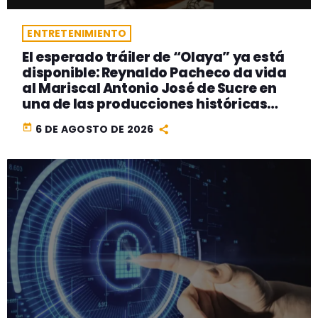
ENTRETENIMIENTO
El esperado tráiler de “Olaya” ya está
disponible: Reynaldo Pacheco da vida
al Mariscal Antonio José de Sucre en
una de las producciones históricas
más ambiciosas del cine peruano
today
6 DE AGOSTO DE 2026