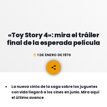
GEEKERS
MÚSICA
RADIO SPLENDID
ENTRETENIMIENTO
CONTACTO
«Toy Story 4»: mira el tráiler
final de la esperada película
1 DE ENERO DE 1970
today
share
email
La nueva cinta de la saga sobre los juguetes
con vida llegará a los cines en junio. Mira aquí
el último avance