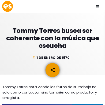
menu
close
Tommy Torres busca ser
play_arrow
EMISIÓN LA PAZ
coherente con la música que
escucha
play_arrow
EMISIÓN COCHABAMBA
1 DE ENERO DE 1970
today
share
email
ESLATINO NEWS
keyboard_arrow_down
ESLATINO NEWS
LOS + TOP
Tommy Torres está viendo los frutos de su trabajo no
ACTUALIDAD
solo como cantautor, sino también como productor y
PROGRAMACIÓN
ESPECTÁCULOS
arreglista.
INICIO