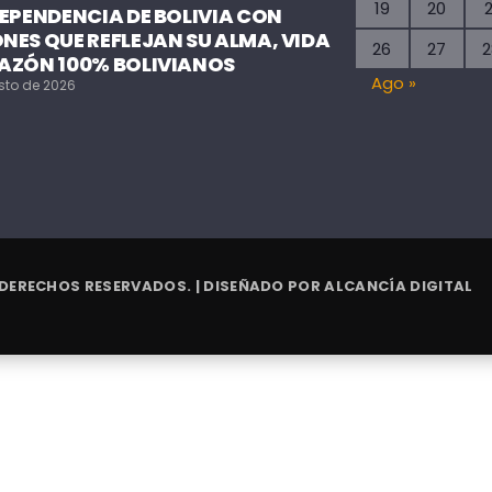
19
20
2
DEPENDENCIA DE BOLIVIA CON
NES QUE REFLEJAN SU ALMA, VIDA
26
27
2
AZÓN 100% BOLIVIANOS
Ago »
sto de 2026
 DERECHOS RESERVADOS. | DISEÑADO POR
ALCANCÍA DIGITAL