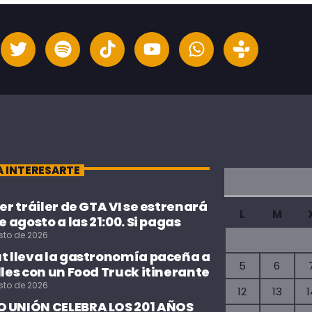
A INTERESARTE
cer tráiler de GTA VI se estrenará
L
M
de agosto a las 21:00. Si pagas
sto de 2026
ut lleva la gastronomía paceña a
5
6
lles con un Food Truck itinerante
sto de 2026
12
13
1
 UNIÓN CELEBRA LOS 201 AÑOS