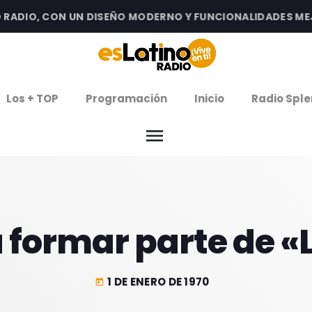
DIO, CON UN DISEÑO MODERNO Y FUNCIONALIDADES MEJOR
clos
Los + TOP
Programación
Inicio
Radio Sple
arrow
EMISIÓN LA PAZ
menu
arrow
EMISIÓN COCHABAMBA
IERNES DE ESTRENOS
 formar parte de «
ROGRAMACIÓN
1 DE ENERO DE 1970
today