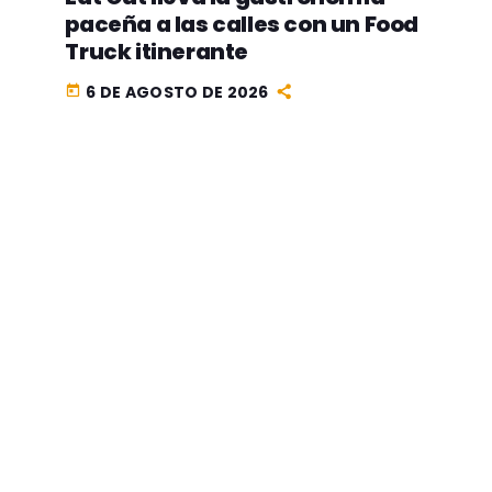
paceña a las calles con un Food
Truck itinerante
6 DE AGOSTO DE 2026
today