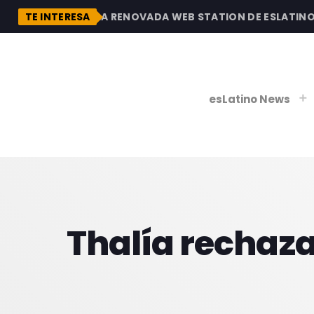
N
DESCUBRE LA RENOVADA WEB STATION DE ESLATINO RA
TE INTERESA
esLatino News
play_
play_
V
Thalía rechaza
P