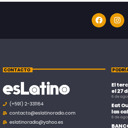
CONTACTO
PODRÍ
El ter
el 27 
6 de ago
(+591) 2-331164
Eat O
las ca
contacto@eslatinoradio.com
6 de ago
eslatinoradio@yahoo.es
BANCO