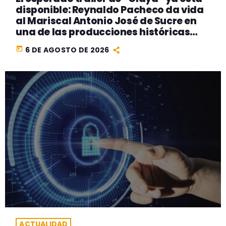
disponible: Reynaldo Pacheco da vida
al Mariscal Antonio José de Sucre en
una de las producciones históricas
más ambiciosas del cine peruano
today
6 DE AGOSTO DE 2026
ACTUALIDAD