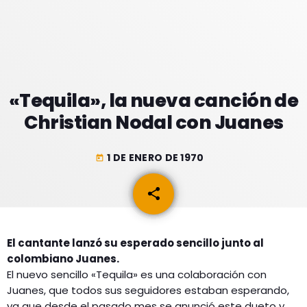
GEEKERS
MÚSICA
RADIO SPLENDID
ENTRETENIMIENTO
CONTACTO
«Tequila», la nueva canción de
Christian Nodal con Juanes
1 DE ENERO DE 1970
today
share
email
El cantante lanzó su esperado sencillo junto al
colombiano Juanes.
El nuevo sencillo «Tequila» es una colaboración con
Juanes, que todos sus seguidores estaban esperando,
ya que desde el pasado mes se anunció este dueto y