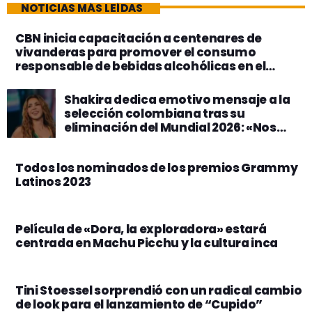
NOTICIAS MÁS LEÍDAS
CBN inicia capacitación a centenares de
vivanderas para promover el consumo
responsable de bebidas alcohólicas en el
Carnaval 2024
Shakira dedica emotivo mensaje a la
selección colombiana tras su
eliminación del Mundial 2026: «Nos
enorgullece a todos»
Todos los nominados de los premios Grammy
Latinos 2023
Película de «Dora, la exploradora» estará
centrada en Machu Picchu y la cultura inca
Tini Stoessel sorprendió con un radical cambio
de look para el lanzamiento de “Cupido”