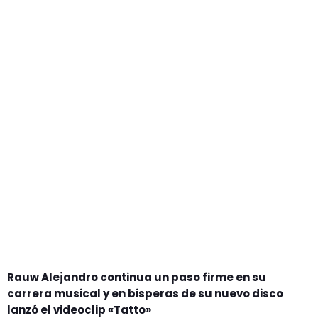
GEEKERS
MÚSICA
RADIO SPLENDID
ENTRETENIMIENTO
CONTACTO
Rauw Alejandro continua un paso firme en su
carrera musical y en bisperas de su nuevo disco
lanzó el videoclip «Tatto»