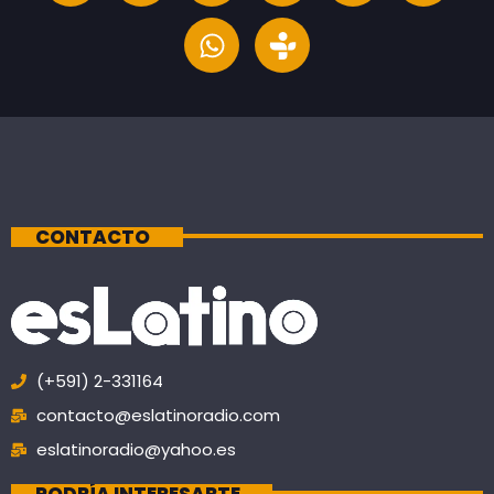
CONTACTO
(+591) 2-331164
contacto@eslatinoradio.com
eslatinoradio@yahoo.es