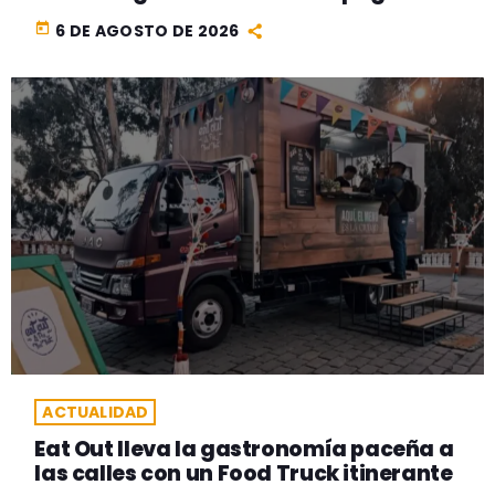
today
6 DE AGOSTO DE 2026
ACTUALIDAD
Eat Out lleva la gastronomía paceña a
las calles con un Food Truck itinerante