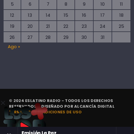
5
6
7
8
9
10
11
12
13
14
15
16
17
18
19
20
21
22
23
24
25
26
27
28
29
30
31
Ago »
© 2024 ESLATINO RADIO - TODOS LOS DERECHOS
RESERVADOS. | DISEÑADO POR
ALCANCÍA DIGITAL
TÉRMINOS Y CONDICIONES DE USO
Emisión La Paz