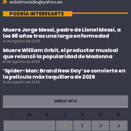
eslatinoradio@yahoo.es
PODRÍA INTERESARTE
Muere Jorge Messi, padre de Lionel Messi, a
los 68 años tras una larga enfermedad
8 de agosto de 2026
Muere William Orbit, el productor musical
que relanzó la popularidad de Madonna
8 de agosto de 2026
‘Spider-Man: Brand New Day’ se convierte en
la película más taquillera de 2026
8 de agosto de 2026
ENERO 1970
L
M
X
J
V
S
D
1
2
3
4