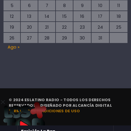
5
6
7
8
9
10
11
12
13
14
15
16
17
18
19
20
21
22
23
24
25
26
27
28
29
30
31
Ago »
© 2024 ESLATINO RADIO - TODOS LOS DERECHOS
RESERVADOS. | DISEÑADO POR
ALCANCÍA DIGITAL
TÉRMINOS Y CONDICIONES DE USO