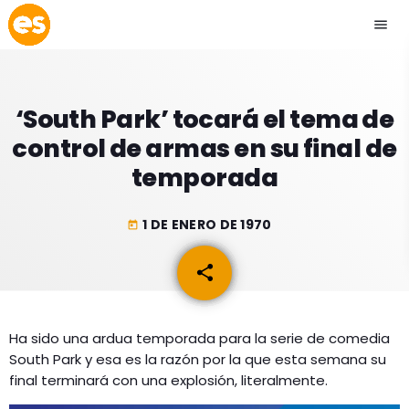
menu
close
‘South Park’ tocará el tema de
play_arrow
EMISIÓN LA PAZ
control de armas en su final de
temporada
play_arrow
EMISIÓN COCHABAMBA
1 DE ENERO DE 1970
today
share
email
ESLATINO NEWS
keyboard_arrow_down
ESLATINO NEWS
LOS + TOP
Ha sido una ardua temporada para la serie de comedia
ACTUALIDAD
South Park y esa es la razón por la que esta semana su
PROGRAMACIÓN
ESPECTÁCULOS
final terminará con una explosión, literalmente.
INICIO