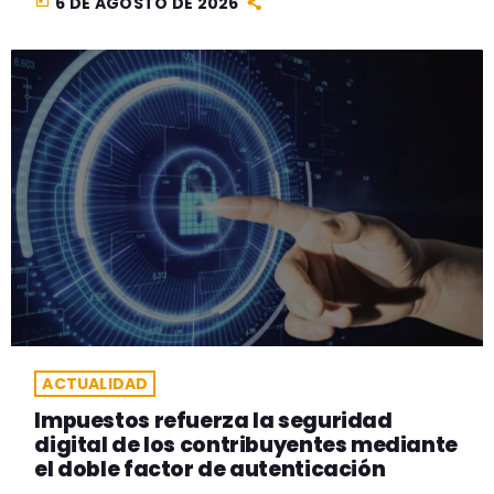
today
6 DE AGOSTO DE 2026
ACTUALIDAD
Impuestos refuerza la seguridad
digital de los contribuyentes mediante
el doble factor de autenticación