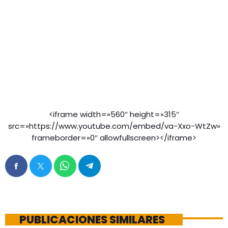
<iframe width=»560″ height=»315″
src=»https://www.youtube.com/embed/va-Xxo-WtZw»
frameborder=»0″ allowfullscreen></iframe>
PUBLICACIONES SIMILARES