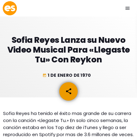
menu
close
Sofia Reyes Lanza su Nuevo
play_arrow
EMISIÓN LA PAZ
Video Musical Para «Llegaste
Tu» Con Reykon
play_arrow
EMISIÓN COCHABAMBA
1 DE ENERO DE 1970
today
share
email
ESLATINO NEWS
keyboard_arrow_down
ESLATINO NEWS
LOS + TOP
Sofia Reyes ha tenido el éxito mas grande de su carrera
ACTUALIDAD
con la canción «Llegaste Tu.» En solo cinco semanas, la
PROGRAMACIÓN
ESPECTÁCULOS
canción estaba en los Top diez de iTunes y llego a ser
reproducido en Spotify por mas de 3.6 millones de veces.
INICIO