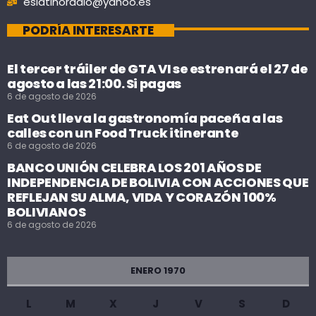
eslatinoradio@yahoo.es
PODRÍA INTERESARTE
El tercer tráiler de GTA VI se estrenará el 27 de
agosto a las 21:00. Si pagas
6 de agosto de 2026
Eat Out lleva la gastronomía paceña a las
calles con un Food Truck itinerante
6 de agosto de 2026
BANCO UNIÓN CELEBRA LOS 201 AÑOS DE
INDEPENDENCIA DE BOLIVIA CON ACCIONES QUE
REFLEJAN SU ALMA, VIDA Y CORAZÓN 100%
BOLIVIANOS
6 de agosto de 2026
ENERO 1970
L
M
X
J
V
S
D