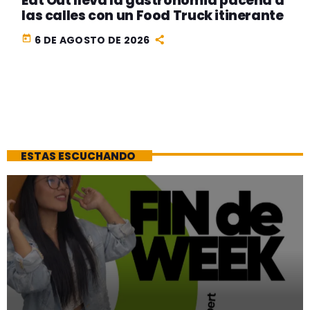
Eat Out lleva la gastronomía paceña a
las calles con un Food Truck itinerante
today
6 DE AGOSTO DE 2026
ESTAS ESCUCHANDO