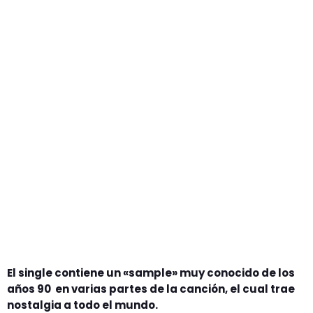
GEEKERS
MÚSICA
RADIO SPLENDID
ENTRETENIMIENTO
CONTACTO
El single contiene un «sample» muy conocido de los
años 90 en varias partes de la canción, el cual trae
nostalgia a todo el mundo.