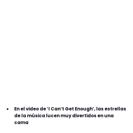
GEEKERS
MÚSICA
RADIO SPLENDID
ENTRETENIMIENTO
CONTACTO
En el video de ’I Can’t Get Enough’, las estrellas
de la música lucen muy divertidos en una
cama