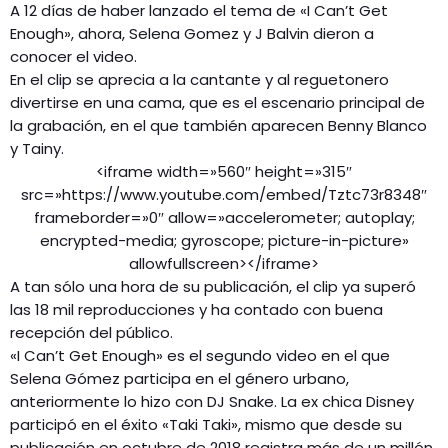
A 12 días de haber lanzado el tema de «I Can’t Get
Enough», ahora, Selena Gomez y J Balvin dieron a
conocer el video.
En el clip se aprecia a la cantante y al reguetonero
divertirse en una cama, que es el escenario principal de
la grabación, en el que también aparecen Benny Blanco
y Tainy.
<iframe width=»560″ height=»315″
src=»https://www.youtube.com/embed/Tztc73r8348″
frameborder=»0″ allow=»accelerometer; autoplay;
encrypted-media; gyroscope; picture-in-picture»
allowfullscreen></iframe>
A tan sólo una hora de su publicación, el clip ya superó
las 18 mil reproducciones y ha contado con buena
recepción del público.
«I Can’t Get Enough» es el segundo video en el que
Selena Gómez participa en el género urbano,
anteriormente lo hizo con DJ Snake. La ex chica Disney
participó en el éxito «Taki Taki», mismo que desde su
publicación en octubre de 2018 registra más de un millón