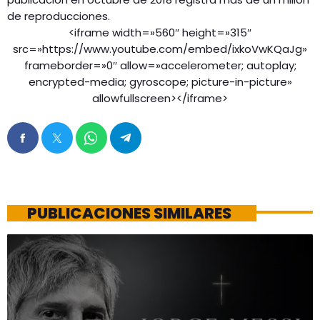
de reproducciones.
<iframe width=»560″ height=»315″
src=»https://www.youtube.com/embed/ixkoVwKQaJg»
frameborder=»0″ allow=»accelerometer; autoplay;
encrypted-media; gyroscope; picture-in-picture»
allowfullscreen></iframe>
PUBLICACIONES SIMILARES