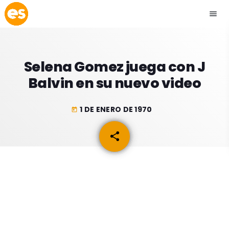
menu
close
Selena Gomez juega con J
play_arrow
EMISIÓN LA PAZ
Balvin en su nuevo video
play_arrow
EMISIÓN COCHABAMBA
1 DE ENERO DE 1970
today
share
email
ESLATINO NEWS
keyboard_arrow_down
ESLATINO NEWS
LOS + TOP
ACTUALIDAD
PROGRAMACIÓN
ESPECTÁCULOS
INICIO