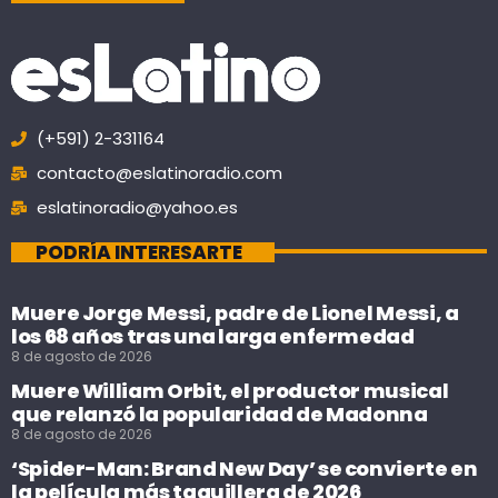
(+591) 2-331164
contacto@eslatinoradio.com
eslatinoradio@yahoo.es
PODRÍA INTERESARTE
Muere Jorge Messi, padre de Lionel Messi, a
los 68 años tras una larga enfermedad
8 de agosto de 2026
Muere William Orbit, el productor musical
que relanzó la popularidad de Madonna
8 de agosto de 2026
‘Spider-Man: Brand New Day’ se convierte en
la película más taquillera de 2026