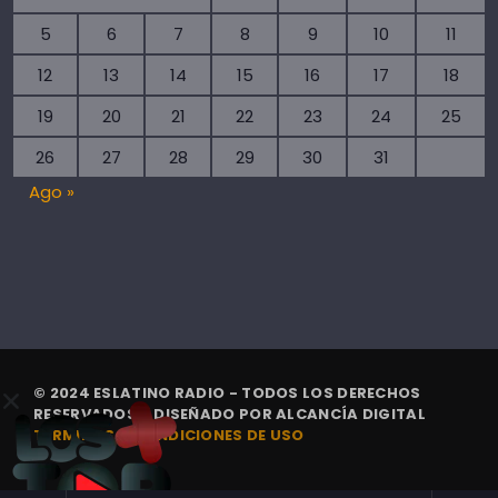
5
6
7
8
9
10
11
12
13
14
15
16
17
18
19
20
21
22
23
24
25
26
27
28
29
30
31
Ago »
© 2024 ESLATINO RADIO - TODOS LOS DERECHOS
RESERVADOS. | DISEÑADO POR
ALCANCÍA DIGITAL
TÉRMINOS Y CONDICIONES DE USO