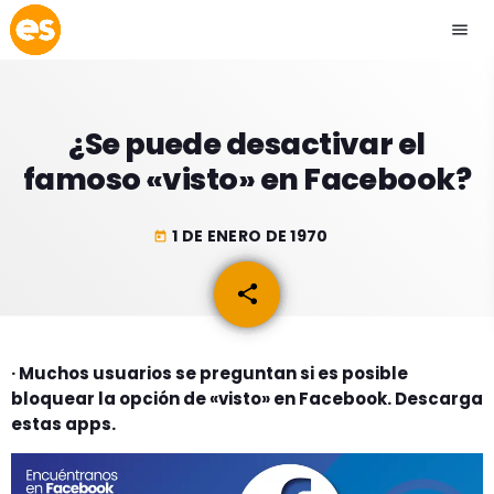
menu
close
¿Se puede desactivar el
play_arrow
EMISIÓN LA PAZ
famoso «visto» en Facebook?
play_arrow
EMISIÓN COCHABAMBA
1 DE ENERO DE 1970
today
share
email
ESLATINO NEWS
keyboard_arrow_down
· Muchos usuarios se preguntan si es posible
ESLATINO NEWS
LOS + TOP
bloquear la opción de «visto» en Facebook. Descarga
ACTUALIDAD
estas apps.
PROGRAMACIÓN
ESPECTÁCULOS
INICIO