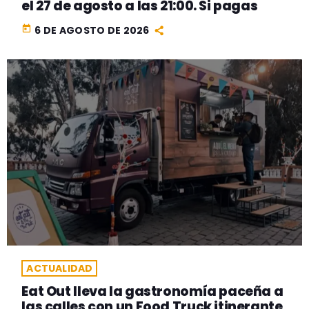
el 27 de agosto a las 21:00. Si pagas
today
6 DE AGOSTO DE 2026
ACTUALIDAD
Eat Out lleva la gastronomía paceña a
las calles con un Food Truck itinerante