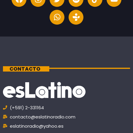
CONTACTO
(+591) 2-331164
contacto@eslatinoradio.com
eslatinoradio@yahoo.es