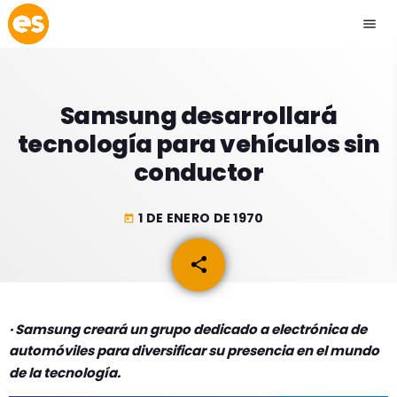
menu
close
Samsung desarrollará
play_arrow
EMISIÓN LA PAZ
tecnología para vehículos sin
conductor
play_arrow
EMISIÓN COCHABAMBA
1 DE ENERO DE 1970
today
share
email
ESLATINO NEWS
keyboard_arrow_down
ESLATINO NEWS
LOS + TOP
· Samsung creará un grupo dedicado a electrónica de
ACTUALIDAD
automóviles para diversificar su presencia en el mundo
PROGRAMACIÓN
ESPECTÁCULOS
de la tecnología.
INICIO