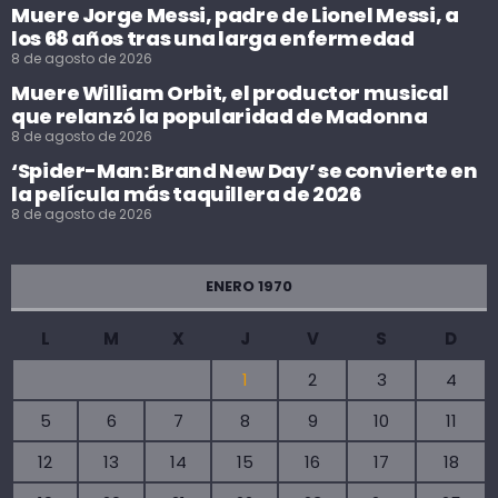
Muere Jorge Messi, padre de Lionel Messi, a
los 68 años tras una larga enfermedad
8 de agosto de 2026
Muere William Orbit, el productor musical
que relanzó la popularidad de Madonna
8 de agosto de 2026
‘Spider-Man: Brand New Day’ se convierte en
la película más taquillera de 2026
8 de agosto de 2026
ENERO 1970
L
M
X
J
V
S
D
1
2
3
4
5
6
7
8
9
10
11
12
13
14
15
16
17
18