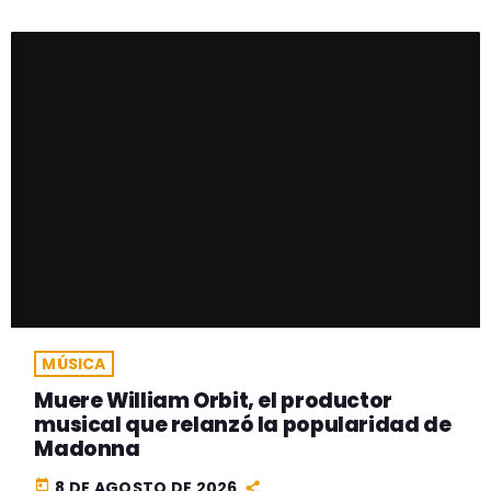
MÚSICA
Muere William Orbit, el productor
musical que relanzó la popularidad de
Madonna
today
8 DE AGOSTO DE 2026