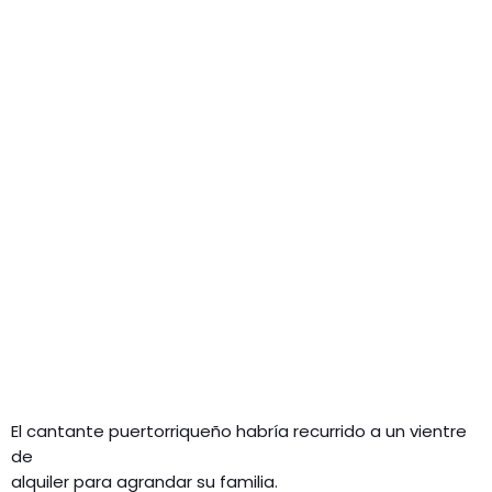
GEEKERS
MÚSICA
RADIO SPLENDID
ENTRETENIMIENTO
CONTACTO
El cantante puertorriqueño habría recurrido a un vientre
de
alquiler para agrandar su familia.