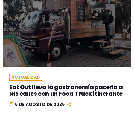
ACTUALIDAD
Eat Out lleva la gastronomía paceña a
las calles con un Food Truck itinerante
today
6 DE AGOSTO DE 2026