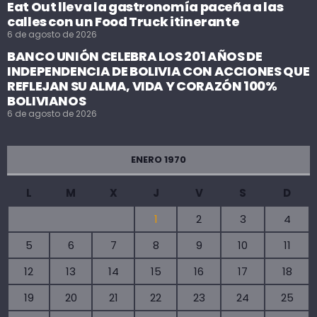
Eat Out lleva la gastronomía paceña a las
calles con un Food Truck itinerante
6 de agosto de 2026
BANCO UNIÓN CELEBRA LOS 201 AÑOS DE
INDEPENDENCIA DE BOLIVIA CON ACCIONES QUE
REFLEJAN SU ALMA, VIDA Y CORAZÓN 100%
BOLIVIANOS
6 de agosto de 2026
ENERO 1970
L
M
X
J
V
S
D
1
2
3
4
5
6
7
8
9
10
11
12
13
14
15
16
17
18
19
20
21
22
23
24
25