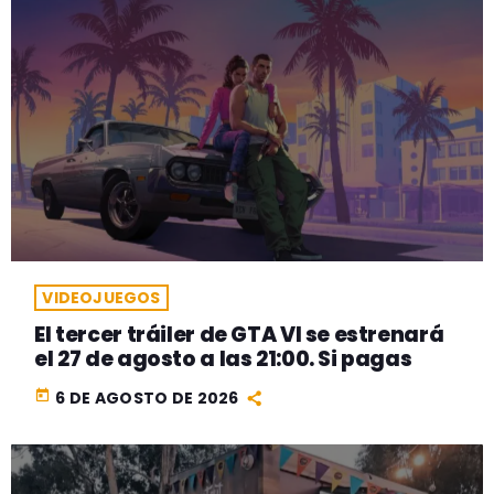
VIDEOJUEGOS
El tercer tráiler de GTA VI se estrenará
el 27 de agosto a las 21:00. Si pagas
today
6 DE AGOSTO DE 2026