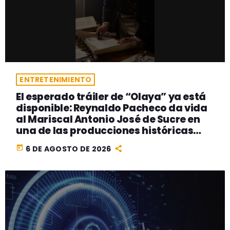
ENTRETENIMIENTO
El esperado tráiler de “Olaya” ya está
disponible: Reynaldo Pacheco da vida
al Mariscal Antonio José de Sucre en
una de las producciones históricas
más ambiciosas del cine peruano
today
6 DE AGOSTO DE 2026