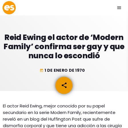
menu
close
Reid Ewing el actor de ‘Modern
play_arrow
EMISIÓN LA PAZ
Family’ confirma ser gay y que
nunca lo escondió
play_arrow
EMISIÓN COCHABAMBA
1 DE ENERO DE 1970
today
share
email
ESLATINO NEWS
keyboard_arrow_down
ESLATINO NEWS
LOS + TOP
El actor Reid Ewing, mejor conocido por su papel
ACTUALIDAD
secundario en la serie Modern Family, recientemente
PROGRAMACIÓN
ESPECTÁCULOS
reveló en un blog del Huffington Post que sufre de
dismorfia corporal y que tiene una adicción a las cirugía
INICIO