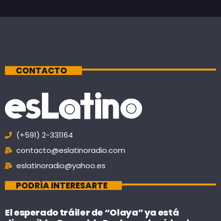
CONTACTO
(+591) 2-331164
contacto@eslatinoradio.com
eslatinoradio@yahoo.es
PODRÍA INTERESARTE
El esperado tráiler de “Olaya” ya está