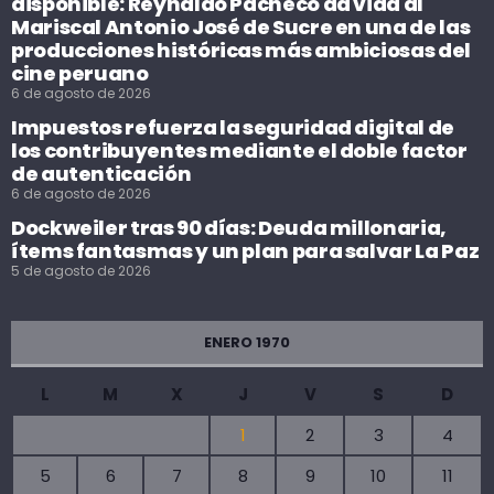
disponible: Reynaldo Pacheco da vida al
Mariscal Antonio José de Sucre en una de las
producciones históricas más ambiciosas del
cine peruano
6 de agosto de 2026
Impuestos refuerza la seguridad digital de
los contribuyentes mediante el doble factor
de autenticación
6 de agosto de 2026
Dockweiler tras 90 días: Deuda millonaria,
ítems fantasmas y un plan para salvar La Paz
5 de agosto de 2026
ENERO 1970
L
M
X
J
V
S
D
1
2
3
4
5
6
7
8
9
10
11