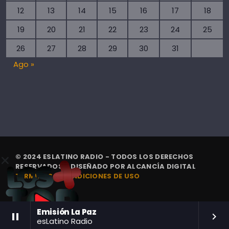
12
13
14
15
16
17
18
19
20
21
22
23
24
25
26
27
28
29
30
31
Ago »
© 2024 ESLATINO RADIO - TODOS LOS DERECHOS
RESERVADOS. | DISEÑADO POR
ALCANCÍA DIGITAL
TÉRMINOS Y CONDICIONES DE USO
Emisión La Paz
pause
keyboard_arrow_right
esLatino Radio