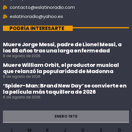
contacto@eslatinoradio.com
eslatinoradio@yahoo.es
PODRÍA INTERESARTE
Muere Jorge Messi, padre de Lionel Messi, a
los 68 años tras una larga enfermedad
8 de agosto de 2026
Muere William Orbit, el productor musical
que relanzó la popularidad de Madonna
8 de agosto de 2026
‘Spider-Man: Brand New Day’ se convierte en
la película más taquillera de 2026
8 de agosto de 2026
ENERO 1970
L
M
X
J
V
S
D