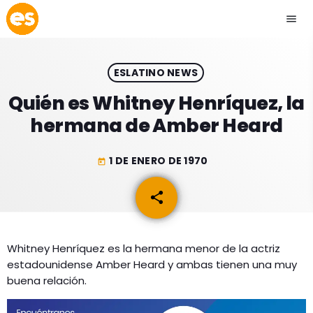
menu
close
ESLATINO NEWS
play_arrow
EMISIÓN LA PAZ
Quién es Whitney Henríquez, la
hermana de Amber Heard
play_arrow
EMISIÓN COCHABAMBA
1 DE ENERO DE 1970
today
share
email
ESLATINO NEWS
keyboard_arrow_down
ESLATINO NEWS
LOS + TOP
Whitney Henríquez es la hermana menor de la actriz
estadounidense Amber Heard y ambas tienen una muy
ACTUALIDAD
PROGRAMACIÓN
buena relación.
ESPECTÁCULOS
INICIO