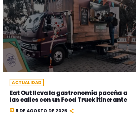
ACTUALIDAD
Eat Out lleva la gastronomía paceña a
las calles con un Food Truck itinerante
today
6 DE AGOSTO DE 2026