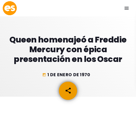
menu
close
Queen homenajeó a Freddie
play_arrow
EMISIÓN LA PAZ
Mercury con épica
presentación en los Oscar
play_arrow
EMISIÓN COCHABAMBA
1 DE ENERO DE 1970
today
share
email
ESLATINO NEWS
keyboard_arrow_down
ESLATINO NEWS
LOS + TOP
ACTUALIDAD
PROGRAMACIÓN
ESPECTÁCULOS
INICIO