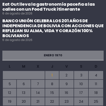
Eat Out lleva la gastronomía paceña a las
calles con un Food Truck itinerante
6 de agosto de 2026
BANCO UNIÓN CELEBRA LOS 201 AÑOS DE
INDEPENDENCIA DE BOLIVIA CON ACCIONES QUE
REFLEJAN SU ALMA, VIDA Y CORAZÓN 100%
BOLIVIANOS
6 de agosto de 2026
ENERO 1970
L
M
X
J
V
S
D
1
2
3
4
5
6
7
8
9
10
11
12
13
14
15
16
17
18
19
20
21
22
23
24
25