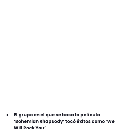
GEEKERS
MÚSICA
RADIO SPLENDID
ENTRETENIMIENTO
CONTACTO
El grupo en el que se basa la película
’Bohemian Rhapsody’ tocó éxitos como ’We
Will Rock You’