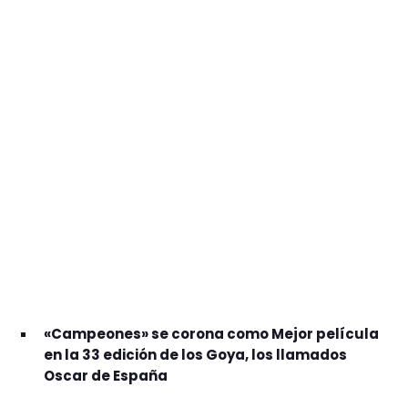
GEEKERS
MÚSICA
RADIO SPLENDID
ENTRETENIMIENTO
CONTACTO
«Campeones» se corona como Mejor película
en la 33 edición de los Goya, los llamados
Oscar de España