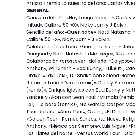
Artista Premio Lo Nuestro del año: Carlos Vives
GENERAL
Canción del año: «Hoy tengo tiempo», Carlos Vi
mitad», Calibre 50; «X», Nicky Jam y J Balvin.
Sencillo del año: «Quién sabe», Natti Natasha; 
Calibre 50; «X», Nicky Jam y J Balvin.
Colaboración del año: «Fino pero sordo», Julión
Dangond y Natti Natasha; «Me niego», Reik con 
Colaboración «crossover» del año: «Calypso», L
Anthony, Will Smith y Bad Bunny; «I Like It», Ca
Drake; «Taki Taki», DJ Snake con Selena Gómez
Remix del año: «Dura (remix)», Daddy Yankee c
(remix)», Enrique Iglesias con Bad Bunny y Nat
Yankee y Akon con Sean Paul; «Mi mala (remix)
Lali; «Te boté (remix)», Nio García, Casper Má
Tour del año: «Aura Tour», Ozuna; «El Dorado W
«Golden Tour», Romeo Santos; «La Nueva Religi
Anthony; «México por Siempre», Luis Miguel; 
Los Tigres del Norte; «Versus World Tour», Glor