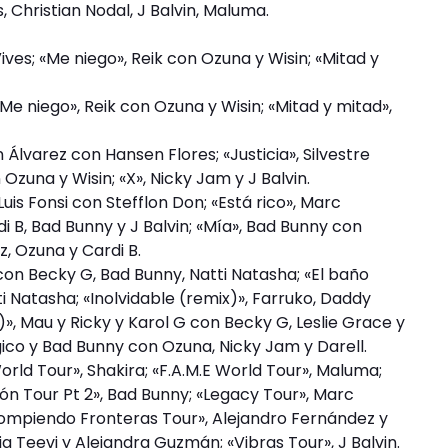
, Christian Nodal, J Balvin, Maluma.
ves; «Me niego», Reik con Ozuna y Wisin; «Mitad y
«Me niego», Reik con Ozuna y Wisin; «Mitad y mitad»,
 Álvarez con Hansen Flores; «Justicia», Silvestre
Ozuna y Wisin; «X», Nicky Jam y J Balvin.
uis Fonsi con Stefflon Don; «Está rico», Marc
rdi B, Bad Bunny y J Balvin; «Mía», Bad Bunny con
, Ozuna y Cardi B.
on Becky G, Bad Bunny, Natti Natasha; «El baño
ti Natasha; «Inolvidable (remix)», Farruko, Daddy
», Mau y Ricky y Karol G con Becky G, Leslie Grace y
gico y Bad Bunny con Ozuna, Nicky Jam y Darell.
orld Tour», Shakira; «F.A.M.E World Tour», Maluma;
ón Tour Pt 2», Bad Bunny; «Legacy Tour», Marc
«Rompiendo Fronteras Tour», Alejandro Fernández y
ia Teevi y Alejandra Guzmán; «Vibras Tour», J Balvin.