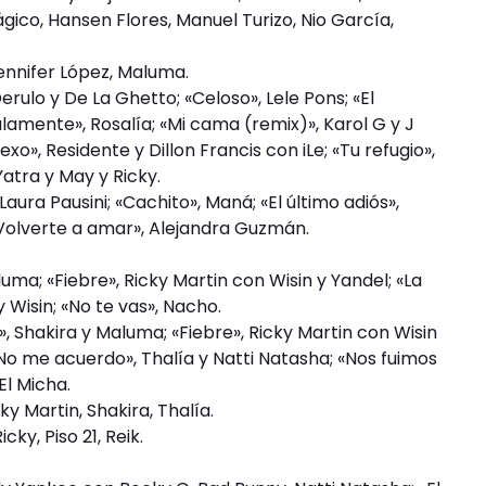
ágico, Hansen Flores, Manuel Turizo, Nio García,
 Jennifer López, Maluma.
Derulo y De La Ghetto; «Celoso», Lele Pons; «El
Malamente», Rosalía; «Mi cama (remix)», Karol G y J
xo», Residente y Dillon Francis con iLe; «Tu refugio»,
Yatra y May y Ricky.
ura Pausini; «Cachito», Maná; «El último adiós»,
 «Volverte a amar», Alejandra Guzmán.
ma; «Fiebre», Ricky Martin con Wisin y Yandel; «La
 y Wisin; «No te vas», Nacho.
, Shakira y Maluma; «Fiebre», Ricky Martin con Wisin
«No me acuerdo», Thalía y Natti Natasha; «Nos fuimos
El Micha.
y Martin, Shakira, Thalía.
ky, Piso 21, Reik.