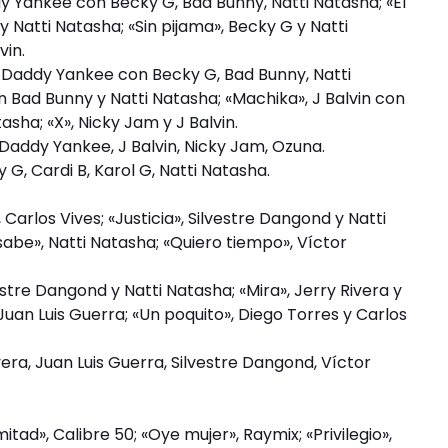
y Yankee con Becky G, Bad Bunny, Natti Natasha; «El
y Natti Natasha; «Sin pijama», Becky G y Natti
vin.
, Daddy Yankee con Becky G, Bad Bunny, Natti
on Bad Bunny y Natti Natasha; «Machika», J Balvin con
asha; «X», Nicky Jam y J Balvin.
 Daddy Yankee, J Balvin, Nicky Jam, Ozuna.
 G, Cardi B, Karol G, Natti Natasha.
Carlos Vives; «Justicia», Silvestre Dangond y Natti
 sabe», Natti Natasha; «Quiero tiempo», Víctor
vestre Dangond y Natti Natasha; «Mira», Jerry Rivera y
uan Luis Guerra; «Un poquito», Diego Torres y Carlos
ivera, Juan Luis Guerra, Silvestre Dangond, Víctor
tad», Calibre 50; «Oye mujer», Raymix; «Privilegio»,