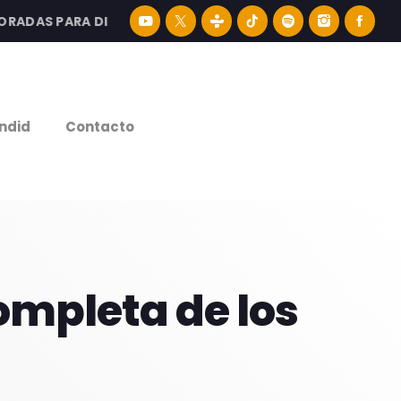
DAS PARA DISFRUTAR LA MEJOR MÚSICA LATINA Y CONTENI
e
ndid
Contacto
completa de los