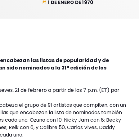
1 DE ENERO DE 1970
today
 encabezan las listas de popularidad y de
n sido nominados a la 31ª edición de los
ueves, 21 de febrero a partir de las 7 p.m. (ET) por
abeza el grupo de 91 artistas que compiten, con un
ellas que encabezan la lista de nominados también
es cada uno; Ozuna con 10; Nicky Jam con 8; Becky
s; Reik con 6, y Calibre 50, Carlos Vives, Daddy
 cada uno.