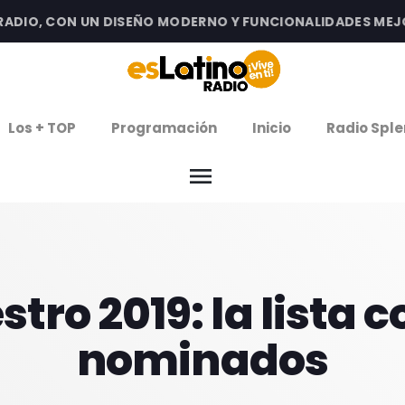
IO, CON UN DISEÑO MODERNO Y FUNCIONALIDADES MEJORA
clos
Los + TOP
Programación
Inicio
Radio Sple
arrow
EMISIÓN LA PAZ
menu
arrow
EMISIÓN COCHABAMBA
IERNES DE ESTRENOS
tro 2019: la lista 
ROGRAMACIÓN
nominados