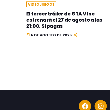
VIDEOJUEGOS
El tercer tráiler de GTA VI se
estrenará el 27 de agosto a las
21:00. Si pagas
6 DE AGOSTO DE 2026
today