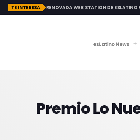
DESCUBRE LA RENOVADA WEB STATION DE ESLATINO RAD
TE INTERESA
esLatino News
play_
play_
V
Premio Lo Nues
P