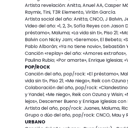
Artista revelación: Anitta, Anuel AA, Casper M
Raymix, Tini, T3R Elemento, Virlán García.
Artista social del año: Anitta, CNCO, J Balvin,
Video del año: «1, 2, 3», Sofía Reyes con Jason 
préstamo», Maluma; «La vida sin ti», Piso 21; «
Balvin con Nicky Jam; «Seremos», El Bebeto; «Se
Pablo Alborán; «Ya no tiene novio», Sebastián 
Canción «replay» del año: «Amores extraños», La
Paulina Rubio; «Por amarte», Enrique Iglesias;
POP/ROCK
Canción del año, pop/rock: «El préstamo», Malu
vida sin ti», Piso 21; «Me niego», Reik con Ozuna
Colaboración del año, pop/rock: «Clandestino»
y Yandel; «Me niego», Reik con Ozuna y Wisin; 
lejos», Descemer Bueno y Enrique Iglesias con 
Artista del año, pop/rock: Juanes, Maluma, Rick
Grupo o dúo del año, pop/rock: CNCO, Mau y Ric
URBANO