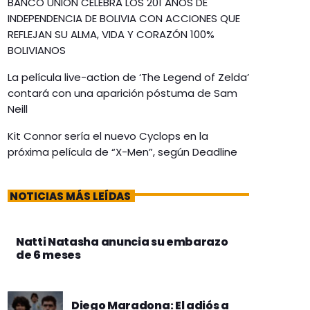
BANCO UNIÓN CELEBRA LOS 201 AÑOS DE
INDEPENDENCIA DE BOLIVIA CON ACCIONES QUE
REFLEJAN SU ALMA, VIDA Y CORAZÓN 100%
BOLIVIANOS
La película live-action de ‘The Legend of Zelda’
contará con una aparición póstuma de Sam
Neill
Kit Connor sería el nuevo Cyclops en la
próxima película de “X-Men”, según Deadline
NOTICIAS MÁS LEÍDAS
Natti Natasha anuncia su embarazo
de 6 meses
Diego Maradona: El adiós a