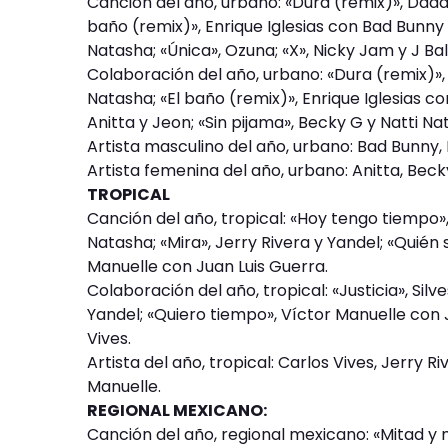
Canción del año, urbano: «Dura (remix)», Dadd
baño (remix)», Enrique Iglesias con Bad Bunny 
Natasha; «Única», Ozuna; «X», Nicky Jam y J Bal
Colaboración del año, urbano: «Dura (remix)»
Natasha; «El baño (remix)», Enrique Iglesias c
Anitta y Jeon; «Sin pijama», Becky G y Natti Nat
Artista masculino del año, urbano: Bad Bunny,
Artista femenina del año, urbano: Anitta, Becky
TROPICAL
Canción del año, tropical: «Hoy tengo tiempo», 
Natasha; «Mira», Jerry Rivera y Yandel; «Quién
Manuelle con Juan Luis Guerra.
Colaboración del año, tropical: «Justicia», Sil
Yandel; «Quiero tiempo», Víctor Manuelle con J
Vives.
Artista del año, tropical: Carlos Vives, Jerry R
Manuelle.
REGIONAL MEXICANO:
Canción del año, regional mexicano: «Mitad y mi