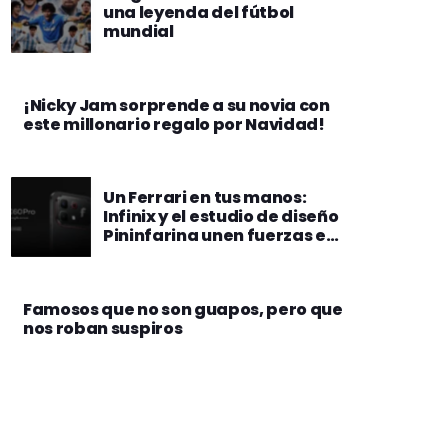
una leyenda del fútbol
mundial
¡Nicky Jam sorprende a su novia con
este millonario regalo por Navidad!
Un Ferrari en tus manos:
Infinix y el estudio de diseño
Pininfarina unen fuerzas en
la edición especial del nuevo
Note 60 Pro
Famosos que no son guapos, pero que
nos roban suspiros