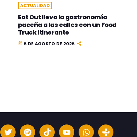
ACTUALIDAD
Eat Out lleva la gastronomía
paceña a las calles con un Food
Truck itinerante
6 DE AGOSTO DE 2026
today