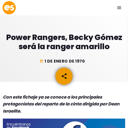
menu
close
Power Rangers, Becky Gómez
play_arrow
EMISIÓN LA PAZ
será la ranger amarillo
play_arrow
EMISIÓN COCHABAMBA
1 DE ENERO DE 1970
today
share
email
ESLATINO NEWS
keyboard_arrow_down
Con este fichaje ya se conoce a los principales
ESLATINO NEWS
LOS + TOP
protagonistas del reparto de la cinta dirigida por Dean
ACTUALIDAD
Israelite.
PROGRAMACIÓN
ESPECTÁCULOS
INICIO