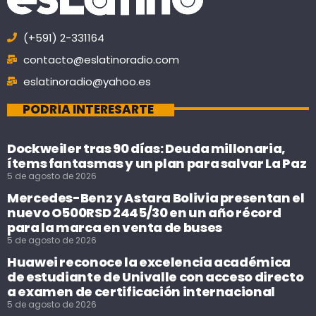
(+591) 2-331164
contacto@eslatinoradio.com
eslatinoradio@yahoo.es
PODRÍA INTERESARTE
Dockweiler tras 90 días: Deuda millonaria,
ítems fantasmas y un plan para salvar La Paz
5 de agosto de 2026
Mercedes-Benz y Astara Bolivia presentan el
nuevo O500RSD 2445/30 en un año récord
para la marca en venta de buses
5 de agosto de 2026
Huawei reconoce la excelencia académica
de estudiante de Univalle con acceso directo
a examen de certificación internacional
5 de agosto de 2026