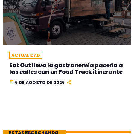
ACTUALIDAD
Eat Out lleva la gastronomía paceña a
las calles con un Food Truck itinerante
today
6 DE AGOSTO DE 2026
ESTAS ESCUCHANDO