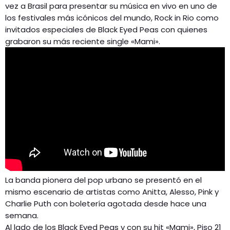
vez a Brasil para presentar su música en vivo en uno de
los festivales más icónicos del mundo, Rock in Rio como
invitados especiales de Black Eyed Peas con quienes
grabaron su más reciente single «Mami».
La banda pionera del pop urbano se presentó en el
mismo escenario de artistas como Anitta, Alesso, Pink y
Charlie Puth con boletería agotada desde hace una
semana.
Al lado de los Black Eyed Peas y con su hit «Mami», Piso 21