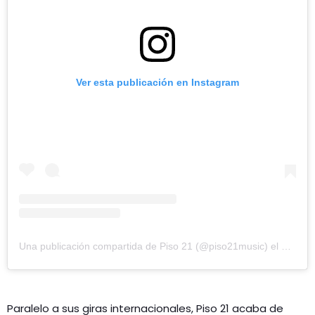
Ver esta publicación en Instagram
Una publicación compartida de Piso 21 (@piso21music)
el
6 Oct, 
Paralelo a sus giras internacionales, Piso 21 acaba de