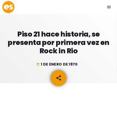
menu
close
Piso 21 hace historia, se
play_arrow
EMISIÓN LA PAZ
presenta por primera vez en
Rock in Rio
play_arrow
EMISIÓN COCHABAMBA
1 DE ENERO DE 1970
today
share
email
ESLATINO NEWS
keyboard_arrow_down
ESLATINO NEWS
LOS + TOP
ACTUALIDAD
PROGRAMACIÓN
ESPECTÁCULOS
INICIO