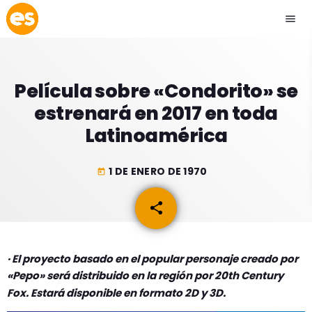
menu
close
Película sobre «Condorito» se
play_arrow
EMISIÓN LA PAZ
estrenará en 2017 en toda
Latinoamérica
play_arrow
EMISIÓN COCHABAMBA
1 DE ENERO DE 1970
today
share
email
ESLATINO NEWS
keyboard_arrow_down
ESLATINO NEWS
LOS + TOP
· El proyecto basado en el popular personaje creado por
ACTUALIDAD
«Pepo» será distribuido en la región por 20th Century
PROGRAMACIÓN
ESPECTÁCULOS
Fox. Estará disponible en formato 2D y 3D.
INICIO