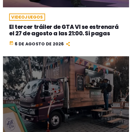
VIDEOJUEGOS
El tercer tráiler de GTA VI se estrenará
el 27 de agosto a las 21:00. Si pagas
today
6 DE AGOSTO DE 2026