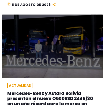
today
5 DE AGOSTO DE 2026
ACTUALIDAD
Mercedes-Benz y Astara Bolivia
presentan el nuevo O500RSD 2445/30
en un año récord para la marca en