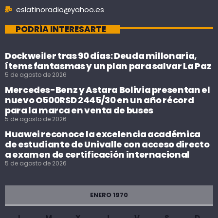
eslatinoradio@yahoo.es
PODRÍA INTERESARTE
Dockweiler tras 90 días: Deuda millonaria,
ítems fantasmas y un plan para salvar La Paz
5 de agosto de 2026
Mercedes-Benz y Astara Bolivia presentan el
nuevo O500RSD 2445/30 en un año récord
para la marca en venta de buses
5 de agosto de 2026
Huawei reconoce la excelencia académica
de estudiante de Univalle con acceso directo
a examen de certificación internacional
5 de agosto de 2026
ENERO 1970
L
M
X
J
V
S
D