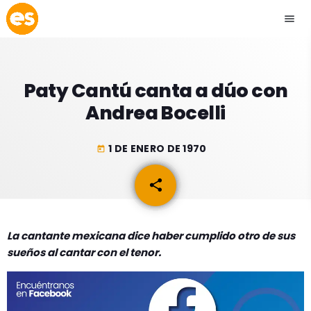
menu
close
Paty Cantú canta a dúo con
play_arrow
EMISIÓN LA PAZ
Andrea Bocelli
play_arrow
EMISIÓN COCHABAMBA
1 DE ENERO DE 1970
today
share
email
ESLATINO NEWS
keyboard_arrow_down
La cantante mexicana dice haber cumplido otro de sus
ESLATINO NEWS
LOS + TOP
sueños al cantar con el tenor.
ACTUALIDAD
PROGRAMACIÓN
ESPECTÁCULOS
INICIO