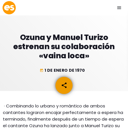
menu
close
Ozuna y Manuel Turizo
play_arrow
EMISIÓN LA PAZ
estrenan su colaboración
«vaina loca»
play_arrow
EMISIÓN COCHABAMBA
1 DE ENERO DE 1970
today
share
email
ESLATINO NEWS
keyboard_arrow_down
ESLATINO NEWS
LOS + TOP
· Combinando lo urbano y romántico de ambos
ACTUALIDAD
cantantes lograron encajar perfectamente a espera ha
PROGRAMACIÓN
ESPECTÁCULOS
terminado, finalmente después de un tiempo de espera
el cantante Ozuna ha lanzado junto a Manuel Turizo su
INICIO