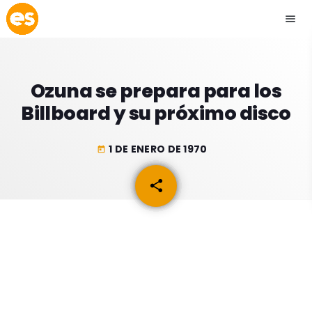
menu
close
Ozuna se prepara para los
play_arrow
EMISIÓN LA PAZ
Billboard y su próximo disco
play_arrow
EMISIÓN COCHABAMBA
1 DE ENERO DE 1970
today
share
email
ESLATINO NEWS
keyboard_arrow_down
ESLATINO NEWS
LOS + TOP
ACTUALIDAD
PROGRAMACIÓN
ESPECTÁCULOS
INICIO