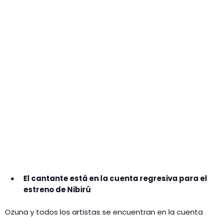
GEEKERS
MÚSICA
RADIO SPLENDID
ENTRETENIMIENTO
CONTACTO
El cantante está en la cuenta regresiva para el
estreno de Nibirú
Ozuna y todos los artistas se encuentran en la cuenta