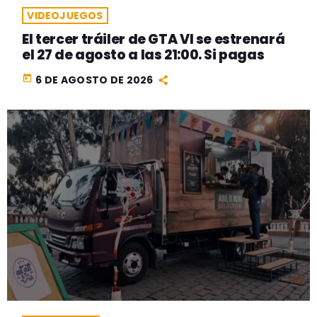
VIDEOJUEGOS
El tercer tráiler de GTA VI se estrenará
el 27 de agosto a las 21:00. Si pagas
today
6 DE AGOSTO DE 2026